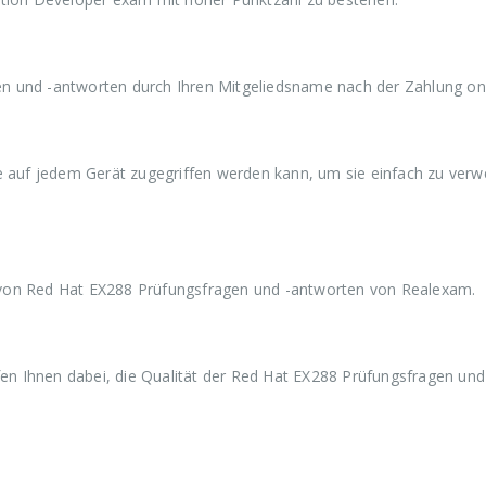
a
9
a
9
a
r
,
r
,
r
:
9
:
9
:
€
9
€
9
€
5
.
5
.
5
n und -antworten durch Ihren Mitgeliedsname nach der Zahlung onl
9
9
9
,
,
,
9
9
9
9
9
9
ie auf jedem Gerät zugegriffen werden kann, um sie einfach zu ver
 von Red Hat EX288 Prüfungsfragen und -antworten von Realexam.
n Ihnen dabei, die Qualität der Red Hat EX288 Prüfungsfragen und