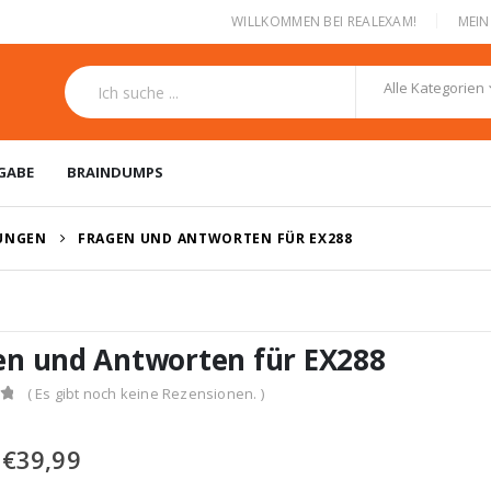
|
WILLKOMMEN BEI REALEXAM!
MEI
Alle Kategorien
GABE
BRAINDUMPS
RUNGEN
FRAGEN UND ANTWORTEN FÜR EX288
en und Antworten für EX288
( Es gibt noch keine Rezensionen. )
Ursprünglicher
Aktueller
€
39,99
Preis
Preis