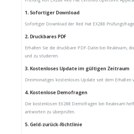
9
a
9
a
9
,
r
,
r
,
9
:
9
:
9
1. Sofortiger Download
9
€
9
€
9
.
5
.
5
.
Sofortiger Download der Red Hat EX288 Prüfungsfrage
9
9
,
,
2. Druckbares PDF
9
9
9
9
Erhalten Sie die druckbare PDF-Datei bei Realexam, d
und zu studieren.
3. Kostenloses Update im gültigen Zeitraum
Dreimonatiges kostenloses Update seit dem Erhalten
4. Kostenlose Demofragen
Die kostenlosen EX288 Demofragen bei Realexam helfe
antworten zu überprüfen.
5. Geld-zurück-Richtlinie