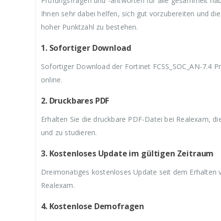
Prüfungsfragen und -antworten für alle gesammelt h
3
w
3
w
3
Ihnen sehr dabei helfen, sich gut vorzubereiten und d
9
a
9
a
9
,
r
,
r
,
hoher Punktzahl zu bestehen.
9
:
9
:
9
9
€
9
€
9
1. Sofortiger Download
.
5
.
5
.
9
9
Sofortiger Download der Fortinet FCSS_SOC_AN-7.4 Pr
,
,
9
9
online.
9
9
2. Druckbares PDF
Erhalten Sie die druckbare PDF-Datei bei Realexam, d
und zu studieren.
3. Kostenloses Update im gültigen Zeitraum
Dreimonatiges kostenloses Update seit dem Erhalten 
Realexam.
4. Kostenlose Demofragen