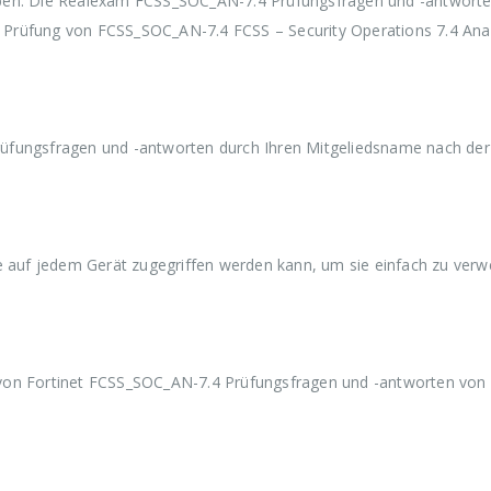
aben. Die Realexam FCSS_SOC_AN-7.4 Prüfungsfragen und -antwort
w
3
w
3
w
ie Prüfung von FCSS_SOC_AN-7.4 FCSS – Security Operations 7.4 Ana
a
9
a
9
a
r
,
r
,
r
:
9
:
9
:
€
9
€
9
€
5
.
5
.
5
9
9
9
üfungsfragen und -antworten durch Ihren Mitgeliedsname nach der
,
,
,
9
9
9
9
9
9
ie auf jedem Gerät zugegriffen werden kann, um sie einfach zu ver
von Fortinet FCSS_SOC_AN-7.4 Prüfungsfragen und -antworten von