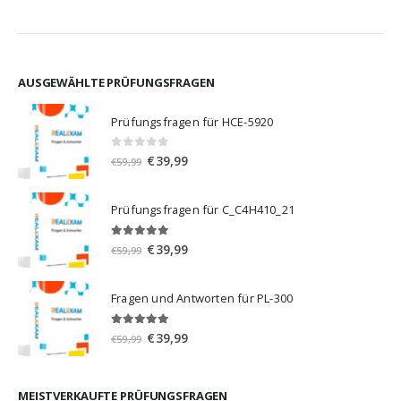
AUSGEWÄHLTE PRÜFUNGSFRAGEN
Prüfungsfragen für HCE-5920
0
von 5
Ursprünglicher
Aktueller
€
39,99
€
59,99
Preis
Preis
war:
ist:
Prüfungsfragen für C_C4H410_21
€59,99
€39,99.
5.00
von 5
Ursprünglicher
Aktueller
€
39,99
€
59,99
Preis
Preis
war:
ist:
Fragen und Antworten für PL-300
€59,99
€39,99.
5.00
von 5
Ursprünglicher
Aktueller
€
39,99
€
59,99
Preis
Preis
war:
ist:
€59,99
€39,99.
MEISTVERKAUFTE PRÜFUNGSFRAGEN