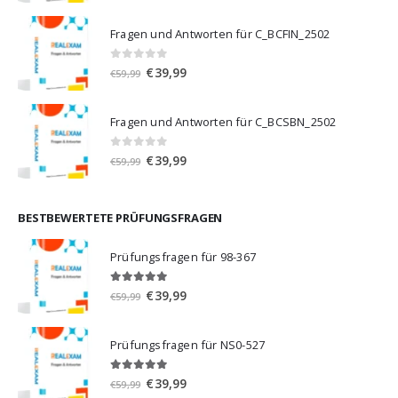
Preis
Preis
war:
ist:
Fragen und Antworten für C_BCFIN_2502
€59,99
€39,99.
0
von 5
Ursprünglicher
Aktueller
€
39,99
€
59,99
Preis
Preis
war:
ist:
Fragen und Antworten für C_BCSBN_2502
€59,99
€39,99.
0
von 5
Ursprünglicher
Aktueller
€
39,99
€
59,99
Preis
Preis
war:
ist:
€59,99
€39,99.
BESTBEWERTETE PRÜFUNGSFRAGEN
Prüfungsfragen für 98-367
5.00
von 5
Ursprünglicher
Aktueller
€
39,99
€
59,99
Preis
Preis
war:
ist:
Prüfungsfragen für NS0-527
€59,99
€39,99.
5.00
von 5
Ursprünglicher
Aktueller
€
39,99
€
59,99