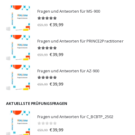
Fragen und Antworten für MS-900
5.00
von 5
Ursprünglicher
Aktueller
€
39,99
€
59,99
Preis
Preis
war:
ist:
Fragen und Antworten für PRINCE2Practitioner
€59,99
€39,99.
5.00
von 5
Ursprünglicher
Aktueller
€
39,99
€
59,99
Preis
Preis
war:
ist:
Fragen und Antworten für AZ-900
€59,99
€39,99.
4.86
von 5
Ursprünglicher
Aktueller
€
39,99
€
59,99
Preis
Preis
war:
ist:
€59,99
€39,99.
AKTUELLSTE PRÜFUNGSFRAGEN
Fragen und Antworten für C_BCBTP_2502
0
von 5
Ursprünglicher
Aktueller
€
39,99
€
59,99