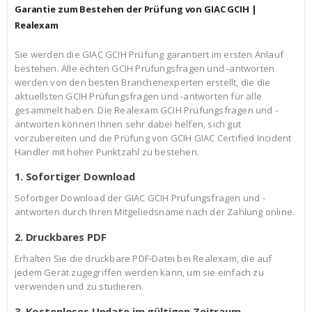
r
s
Garantie zum Bestehen der Prüfung von GIAC GCIH |
P
i
r
s
Realexam
e
t
i
:
Sie werden die GIAC GCIH Prüfung garantiert im ersten Anlauf
s
€
bestehen. Alle echten GCIH Prüfungsfragen und -antworten
w
3
a
9
werden von den besten Branchenexperten erstellt, die die
r
,
aktuellsten GCIH Prüfungsfragen und -antworten für alle
:
9
gesammelt haben. Die Realexam GCIH Prüfungsfragen und -
€
9
antworten können Ihnen sehr dabei helfen, sich gut
5
.
9
vorzubereiten und die Prüfung von GCIH GIAC Certified Incident
,
Handler mit hoher Punktzahl zu bestehen.
9
9
1. Sofortiger Download
Sofortiger Download der GIAC GCIH Prüfungsfragen und -
antworten durch Ihren Mitgeliedsname nach der Zahlung online.
2. Druckbares PDF
Erhalten Sie die druckbare PDF-Datei bei Realexam, die auf
jedem Gerät zugegriffen werden kann, um sie einfach zu
verwenden und zu studieren.
3. Kostenloses Update im gültigen Zeitraum