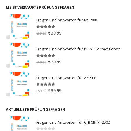
war:
ist:
€59,99
€39,99.
MEISTVERKAUFTE PRÜFUNGSFRAGEN
Fragen und Antworten für MS-900
5.00
von 5
Ursprünglicher
Aktueller
€
39,99
€
59,99
Preis
Preis
war:
ist:
Fragen und Antworten für PRINCE2Practitioner
€59,99
€39,99.
5.00
von 5
Ursprünglicher
Aktueller
€
39,99
€
59,99
Preis
Preis
war:
ist:
Fragen und Antworten für AZ-900
€59,99
€39,99.
4.86
von 5
Ursprünglicher
Aktueller
€
39,99
€
59,99
Preis
Preis
war:
ist:
€59,99
€39,99.
AKTUELLSTE PRÜFUNGSFRAGEN
Fragen und Antworten für C_BCBTP_2502