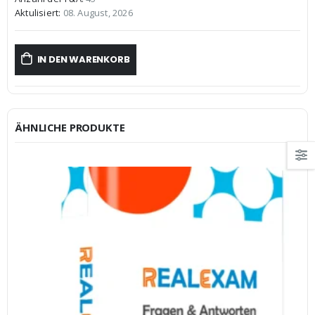
€59,99
€39,99.
Aktulisiert:
08. August, 2026
IN DEN WARENKORB
ÄHNLICHE PRODUKTE