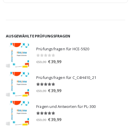
AUSGEWÄHLTE PRÜFUNGSFRAGEN
Prüfungsfragen für HCE-5920
0
von 5
Ursprünglicher
Aktueller
€
39,99
€
59,99
Preis
Preis
war:
ist:
Prüfungsfragen für C_C4H410_21
€59,99
€39,99.
5.00
von 5
Ursprünglicher
Aktueller
€
39,99
€
59,99
Preis
Preis
war:
ist:
Fragen und Antworten für PL-300
€59,99
€39,99.
5.00
von 5
Ursprünglicher
Aktueller
€
39,99
€
59,99
Preis
Preis