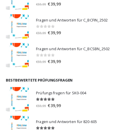
0
von 5
Ursprünglicher
Aktueller
€
39,99
€
59,99
Preis
Preis
war:
ist:
Fragen und Antworten für C_BCFIN_2502
€59,99
€39,99.
0
von 5
Ursprünglicher
Aktueller
€
39,99
€
59,99
Preis
Preis
war:
ist:
Fragen und Antworten für C_BCSBN_2502
€59,99
€39,99.
0
von 5
Ursprünglicher
Aktueller
€
39,99
€
59,99
Preis
Preis
war:
ist:
€59,99
€39,99.
BESTBEWERTETE PRÜFUNGSFRAGEN
Prüfungsfragen für SK0-004
5.00
von 5
Ursprünglicher
Aktueller
€
39,99
€
59,99
Preis
Preis
war:
ist:
Fragen und Antworten für 820-605
€59,99
€39,99.