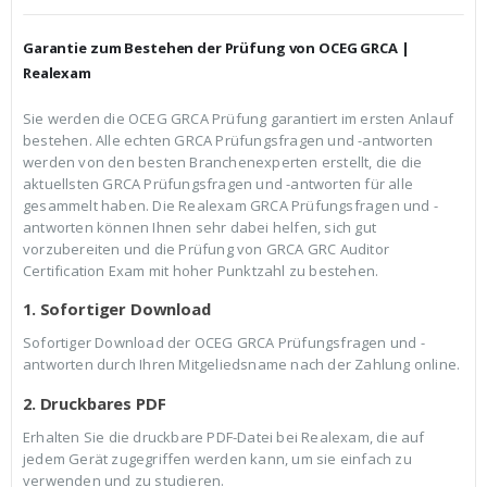
h
e
e
i
r
s
Garantie zum Bestehen der Prüfung von OCEG GRCA |
P
i
r
s
Realexam
e
t
i
:
Sie werden die OCEG GRCA Prüfung garantiert im ersten Anlauf
s
€
bestehen. Alle echten GRCA Prüfungsfragen und -antworten
w
3
a
9
werden von den besten Branchenexperten erstellt, die die
r
,
aktuellsten GRCA Prüfungsfragen und -antworten für alle
:
9
gesammelt haben. Die Realexam GRCA Prüfungsfragen und -
€
9
antworten können Ihnen sehr dabei helfen, sich gut
5
.
9
vorzubereiten und die Prüfung von GRCA GRC Auditor
,
Certification Exam mit hoher Punktzahl zu bestehen.
9
9
1. Sofortiger Download
Sofortiger Download der OCEG GRCA Prüfungsfragen und -
antworten durch Ihren Mitgeliedsname nach der Zahlung online.
2. Druckbares PDF
Erhalten Sie die druckbare PDF-Datei bei Realexam, die auf
jedem Gerät zugegriffen werden kann, um sie einfach zu
verwenden und zu studieren.