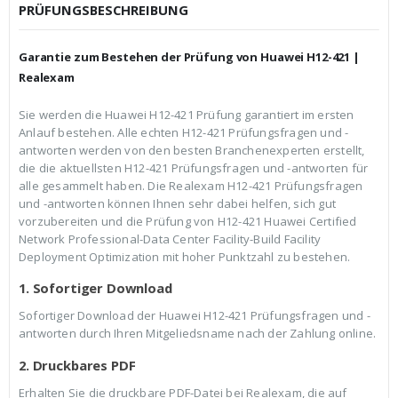
c
r
PRÜFUNGSBESCHREIBUNG
h
e
e
i
r
s
Garantie zum Bestehen der Prüfung von Huawei H12-421 |
P
i
r
s
Realexam
e
t
i
:
Sie werden die Huawei H12-421 Prüfung garantiert im ersten
s
€
Anlauf bestehen. Alle echten H12-421 Prüfungsfragen und -
w
3
a
9
antworten werden von den besten Branchenexperten erstellt,
r
,
die die aktuellsten H12-421 Prüfungsfragen und -antworten für
:
9
alle gesammelt haben. Die Realexam H12-421 Prüfungsfragen
€
9
und -antworten können Ihnen sehr dabei helfen, sich gut
5
.
9
vorzubereiten und die Prüfung von H12-421 Huawei Certified
,
Network Professional-Data Center Facility-Build Facility
9
Deployment Optimization mit hoher Punktzahl zu bestehen.
9
1. Sofortiger Download
Sofortiger Download der Huawei H12-421 Prüfungsfragen und -
antworten durch Ihren Mitgeliedsname nach der Zahlung online.
2. Druckbares PDF
Erhalten Sie die druckbare PDF-Datei bei Realexam, die auf