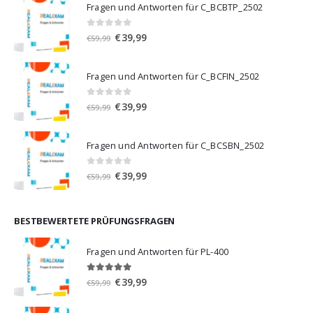
Fragen und Antworten für C_BCBTP_2502
0
von 5
Ursprünglicher
Aktueller
€
39,99
€
59,99
Preis
Preis
war:
ist:
Fragen und Antworten für C_BCFIN_2502
€59,99
€39,99.
0
von 5
Ursprünglicher
Aktueller
€
39,99
€
59,99
Preis
Preis
war:
ist:
Fragen und Antworten für C_BCSBN_2502
€59,99
€39,99.
0
von 5
Ursprünglicher
Aktueller
€
39,99
€
59,99
Preis
Preis
war:
ist:
€59,99
€39,99.
BESTBEWERTETE PRÜFUNGSFRAGEN
Fragen und Antworten für PL-400
5.00
von 5
Ursprünglicher
Aktueller
€
39,99
€
59,99
Preis
Preis
war:
ist: