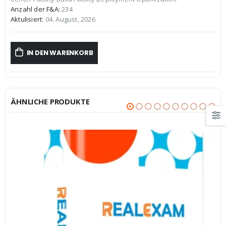
€59,99
€39,99.
Anzahl der F&A:
234
Aktulisiert:
04. August, 2026
IN DEN WARENKORB
ÄHNLICHE PRODUKTE