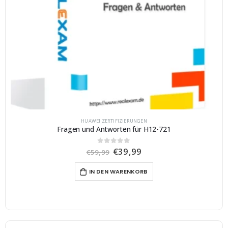
HUAWEI ZERTIFIZIERUNGEN
Fragen und Antworten für H12-721
U
A
€
39,99
0
von 5
€
59,99
r
k
s
t
IN DEN WARENKORB
p
u
r
e
ü
l
n
l
g
e
l
r
i
P