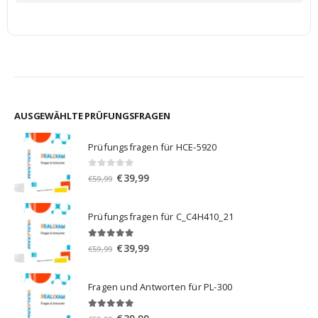
AUSGEWÄHLTE PRÜFUNGSFRAGEN
Prüfungsfragen für HCE-5920
0
von 5
Ursprünglicher
Aktueller
€
39,99
€
59,99
Preis
Preis
war:
ist:
Prüfungsfragen für C_C4H410_21
€59,99
€39,99.
5.00
von 5
Ursprünglicher
Aktueller
€
39,99
€
59,99
Preis
Preis
war:
ist:
Fragen und Antworten für PL-300
€59,99
€39,99.
5.00
von 5
Ursprünglicher
Aktueller