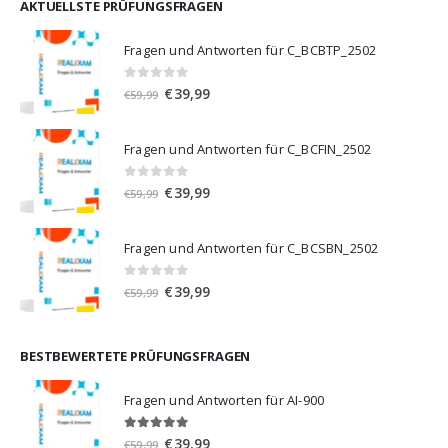
€59,99
€39,99.
AKTUELLSTE PRÜFUNGSFRAGEN
Fragen und Antworten für C_BCBTP_2502
0
von 5
Ursprünglicher
Aktueller
€
39,99
€
59,99
Preis
Preis
war:
ist:
Fragen und Antworten für C_BCFIN_2502
€59,99
€39,99.
0
von 5
Ursprünglicher
Aktueller
€
39,99
€
59,99
Preis
Preis
war:
ist:
Fragen und Antworten für C_BCSBN_2502
€59,99
€39,99.
0
von 5
Ursprünglicher
Aktueller
€
39,99
€
59,99
Preis
Preis
war:
ist:
€59,99
€39,99.
BESTBEWERTETE PRÜFUNGSFRAGEN
Fragen und Antworten für AI-900
5.00
von 5
Ursprünglicher
Aktueller
€
39,99
€
59,99