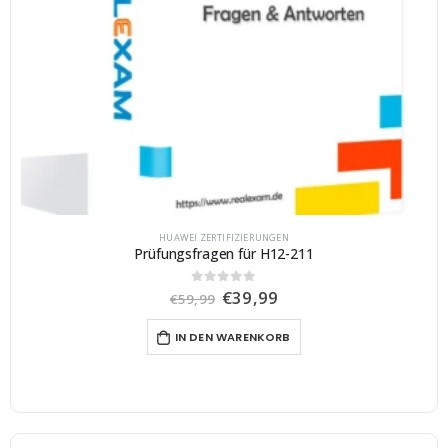
HUAWEI ZERTIFIZIERUNGEN
Prüfungsfragen für H12-211
U
A
€
39,99
0
von 5
€
59,99
r
k
s
t
IN DEN WARENKORB
p
u
r
e
ü
l
n
l
g
e
l
r
i
P