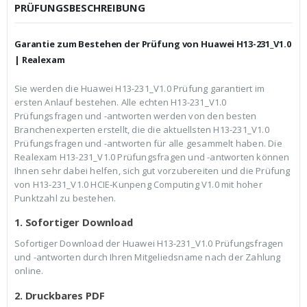
c
r
PRÜFUNGSBESCHREIBUNG
h
e
e
i
r
s
Garantie zum Bestehen der Prüfung von Huawei H13-231_V1.0
P
i
r
s
| Realexam
e
t
i
:
Sie werden die Huawei H13-231_V1.0 Prüfung garantiert im
s
€
ersten Anlauf bestehen. Alle echten H13-231_V1.0
w
3
a
9
Prüfungsfragen und -antworten werden von den besten
r
,
Branchenexperten erstellt, die die aktuellsten H13-231_V1.0
:
9
Prüfungsfragen und -antworten für alle gesammelt haben. Die
€
9
Realexam H13-231_V1.0 Prüfungsfragen und -antworten können
5
.
9
Ihnen sehr dabei helfen, sich gut vorzubereiten und die Prüfung
,
von H13-231_V1.0 HCIE-Kunpeng Computing V1.0 mit hoher
9
Punktzahl zu bestehen.
9
1. Sofortiger Download
Sofortiger Download der Huawei H13-231_V1.0 Prüfungsfragen
und -antworten durch Ihren Mitgeliedsname nach der Zahlung
online.
2. Druckbares PDF