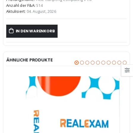
war:
ist:
Anzahl der F&A:
514
€59,99
€39,99.
Aktulisiert:
04. August, 2026
IN DEN WARENKORB
ÄHNLICHE PRODUKTE