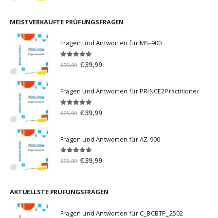
war:
ist:
€59,99
€39,99.
MEISTVERKAUFTE PRÜFUNGSFRAGEN
Fragen und Antworten für MS-900
5.00
von 5
Ursprünglicher
Aktueller
€
39,99
€
59,99
Preis
Preis
war:
ist:
Fragen und Antworten für PRINCE2Practitioner
€59,99
€39,99.
5.00
von 5
Ursprünglicher
Aktueller
€
39,99
€
59,99
Preis
Preis
war:
ist:
Fragen und Antworten für AZ-900
€59,99
€39,99.
4.86
von 5
Ursprünglicher
Aktueller
€
39,99
€
59,99
Preis
Preis
war:
ist:
€59,99
€39,99.
AKTUELLSTE PRÜFUNGSFRAGEN
Fragen und Antworten für C_BCBTP_2502