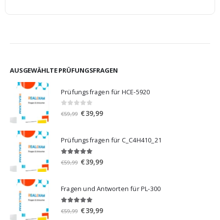
AUSGEWÄHLTE PRÜFUNGSFRAGEN
Prüfungsfragen für HCE-5920
0
von 5
Ursprünglicher
Aktueller
€
39,99
€
59,99
Preis
Preis
war:
ist:
Prüfungsfragen für C_C4H410_21
€59,99
€39,99.
5.00
von 5
Ursprünglicher
Aktueller
€
39,99
€
59,99
Preis
Preis
war:
ist:
Fragen und Antworten für PL-300
€59,99
€39,99.
5.00
von 5
Ursprünglicher
Aktueller
€
39,99
€
59,99
Preis
Preis