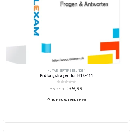
HUAWEI ZERTIFIZIERUNGEN
Prüfungsfragen für H12-411
U
A
€
39,99
0
von 5
€
59,99
r
k
s
t
IN DEN WARENKORB
p
u
r
e
ü
l
n
l
g
e
l
r
i
P