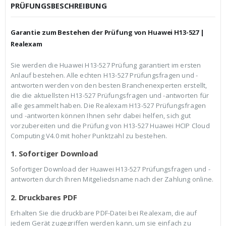
c
r
PRÜFUNGSBESCHREIBUNG
h
e
e
i
r
s
Garantie zum Bestehen der Prüfung von Huawei H13-527 |
P
i
r
s
Realexam
e
t
i
:
Sie werden die Huawei H13-527 Prüfung garantiert im ersten
s
€
Anlauf bestehen. Alle echten H13-527 Prüfungsfragen und -
w
3
a
9
antworten werden von den besten Branchenexperten erstellt,
r
,
die die aktuellsten H13-527 Prüfungsfragen und -antworten für
:
9
alle gesammelt haben. Die Realexam H13-527 Prüfungsfragen
€
9
und -antworten können Ihnen sehr dabei helfen, sich gut
5
.
9
vorzubereiten und die Prüfung von H13-527 Huawei HCIP Cloud
,
Computing V4.0 mit hoher Punktzahl zu bestehen.
9
9
1. Sofortiger Download
Sofortiger Download der Huawei H13-527 Prüfungsfragen und -
antworten durch Ihren Mitgeliedsname nach der Zahlung online.
2. Druckbares PDF
Erhalten Sie die druckbare PDF-Datei bei Realexam, die auf
jedem Gerät zugegriffen werden kann, um sie einfach zu