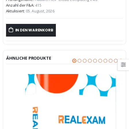
war:
ist:
Anzahl der F&A:
415
€59,99
€39,99.
Aktulisiert:
05. August, 2026
IN DEN WARENKORB
ÄHNLICHE PRODUKTE