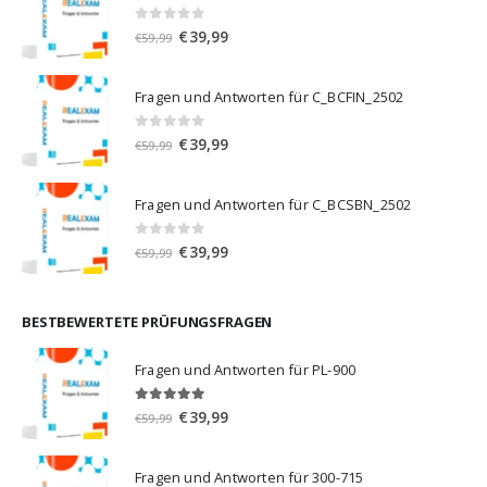
0
von 5
Ursprünglicher
Aktueller
€
39,99
€
59,99
Preis
Preis
war:
ist:
Fragen und Antworten für C_BCFIN_2502
€59,99
€39,99.
0
von 5
Ursprünglicher
Aktueller
€
39,99
€
59,99
Preis
Preis
war:
ist:
Fragen und Antworten für C_BCSBN_2502
€59,99
€39,99.
0
von 5
Ursprünglicher
Aktueller
€
39,99
€
59,99
Preis
Preis
war:
ist:
€59,99
€39,99.
BESTBEWERTETE PRÜFUNGSFRAGEN
Fragen und Antworten für PL-900
5.00
von 5
Ursprünglicher
Aktueller
€
39,99
€
59,99
Preis
Preis
war:
ist:
Fragen und Antworten für 300-715
€59,99
€39,99.