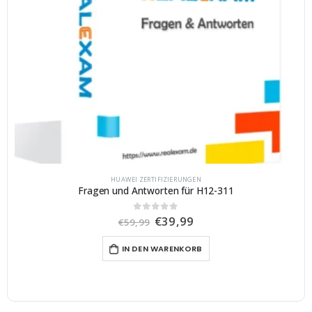
HUAWEI ZERTIFIZIERUNGEN
Fragen und Antworten für H12-311
U
A
€
39,99
0
von 5
€
59,99
r
k
s
t
IN DEN WARENKORB
p
u
r
e
ü
l
n
l
g
e
l
r