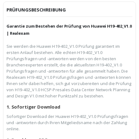
i
P
c
r
PRÜFUNGSBESCHREIBUNG
h
e
e
i
r
s
Garantie zum Bestehen der Prüfung von Huawei H19-402_V1.0
P
i
r
s
| Realexam
e
t
i
:
Sie werden die Huawei H19-402_V1.0 Prüfung garantiert im
s
€
ersten Anlauf bestehen. Alle echten H19-402_V1.0
w
3
a
9
Prüfungsfragen und -antworten werden von den besten
r
,
Branchenexperten erstellt, die die aktuellsten H19-402_V1.0
:
9
Prüfungsfragen und -antworten für alle gesammelt haben. Die
€
9
Realexam H19-402_V1.0 Prüfungsfragen und -antworten können
5
.
9
Ihnen sehr dabei helfen, sich gut vorzubereiten und die Prüfung
,
von H19-402_V1.0 HCSP-Presales-Data Center Network Planning
9
and Design V1.0 mit hoher Punktzahl zu bestehen.
9
1. Sofortiger Download
Sofortiger Download der Huawei H19-402_V1.0 Prüfungsfragen
und -antworten durch Ihren Mitgeliedsname nach der Zahlung
online.