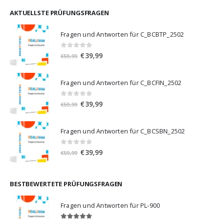
war:
ist:
€59,99
€39,99.
AKTUELLSTE PRÜFUNGSFRAGEN
Fragen und Antworten für C_BCBTP_2502
0
von 5
Ursprünglicher
Aktueller
€
39,99
€
59,99
Preis
Preis
war:
ist:
Fragen und Antworten für C_BCFIN_2502
€59,99
€39,99.
0
von 5
Ursprünglicher
Aktueller
€
39,99
€
59,99
Preis
Preis
war:
ist:
Fragen und Antworten für C_BCSBN_2502
€59,99
€39,99.
0
von 5
Ursprünglicher
Aktueller
€
39,99
€
59,99
Preis
Preis
war:
ist:
€59,99
€39,99.
BESTBEWERTETE PRÜFUNGSFRAGEN
Fragen und Antworten für PL-900