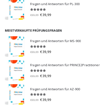
war:
ist:
Fragen und Antworten für PL-300
€59,99
€39,99.
5.00
von 5
Ursprünglicher
Aktueller
€
39,99
€
59,99
Preis
Preis
war:
ist:
€59,99
€39,99.
MEISTVERKAUFTE PRÜFUNGSFRAGEN
Fragen und Antworten für MS-900
5.00
von 5
Ursprünglicher
Aktueller
€
39,99
€
59,99
Preis
Preis
war:
ist:
Fragen und Antworten für PRINCE2Practitioner
€59,99
€39,99.
5.00
von 5
Ursprünglicher
Aktueller
€
39,99
€
59,99
Preis
Preis
war:
ist:
Fragen und Antworten für AZ-900
€59,99
€39,99.
4.86
von 5
Ursprünglicher
Aktueller
€
39,99
€
59,99
Preis
Preis