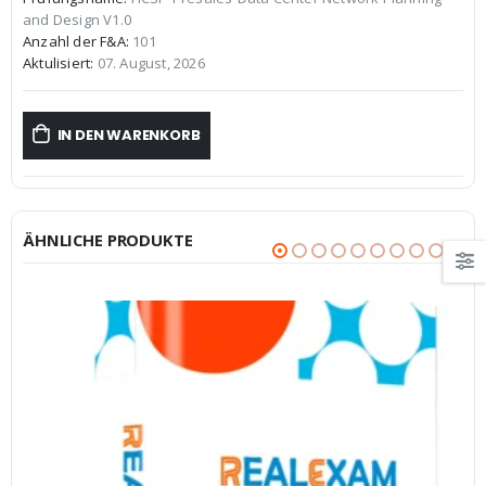
war:
ist:
and Design V1.0
€59,99
€39,99.
Anzahl der F&A:
101
Aktulisiert:
07. August, 2026
IN DEN WARENKORB
ÄHNLICHE PRODUKTE