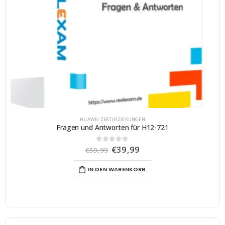
HUAWEI ZERTIFIZIERUNGEN
Fragen und Antworten für H12-721
U
A
€
39,99
0
von 5
€
59,99
r
k
s
t
IN DEN WARENKORB
p
u
r
e
ü
l
n
l
g
e
l
r
i
P