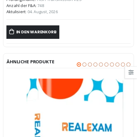
war:
ist:
Anzahl der F&A:
748
€59,99
€39,99.
Aktulisiert:
04. August, 2026
IN DEN WARENKORB
ÄHNLICHE PRODUKTE