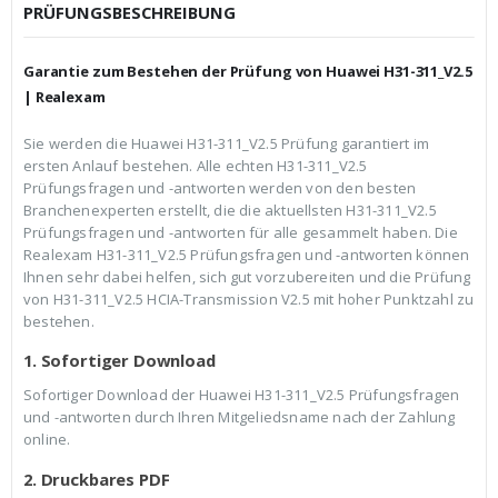
c
r
PRÜFUNGSBESCHREIBUNG
h
e
e
i
r
s
Garantie zum Bestehen der Prüfung von Huawei H31-311_V2.5
P
i
r
s
| Realexam
e
t
i
:
Sie werden die Huawei H31-311_V2.5 Prüfung garantiert im
s
€
ersten Anlauf bestehen. Alle echten H31-311_V2.5
w
3
a
9
Prüfungsfragen und -antworten werden von den besten
r
,
Branchenexperten erstellt, die die aktuellsten H31-311_V2.5
:
9
Prüfungsfragen und -antworten für alle gesammelt haben. Die
€
9
Realexam H31-311_V2.5 Prüfungsfragen und -antworten können
5
.
9
Ihnen sehr dabei helfen, sich gut vorzubereiten und die Prüfung
,
von H31-311_V2.5 HCIA-Transmission V2.5 mit hoher Punktzahl zu
9
bestehen.
9
1. Sofortiger Download
Sofortiger Download der Huawei H31-311_V2.5 Prüfungsfragen
und -antworten durch Ihren Mitgeliedsname nach der Zahlung
online.
2. Druckbares PDF