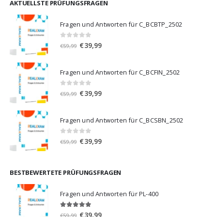
€59,99
€39,99.
AKTUELLSTE PRÜFUNGSFRAGEN
Fragen und Antworten für C_BCBTP_2502
0
von 5
Ursprünglicher
Aktueller
€
39,99
€
59,99
Preis
Preis
war:
ist:
Fragen und Antworten für C_BCFIN_2502
€59,99
€39,99.
0
von 5
Ursprünglicher
Aktueller
€
39,99
€
59,99
Preis
Preis
war:
ist:
Fragen und Antworten für C_BCSBN_2502
€59,99
€39,99.
0
von 5
Ursprünglicher
Aktueller
€
39,99
€
59,99
Preis
Preis
war:
ist:
€59,99
€39,99.
BESTBEWERTETE PRÜFUNGSFRAGEN
Fragen und Antworten für PL-400
5.00
von 5
Ursprünglicher
Aktueller
€
39,99
€
59,99