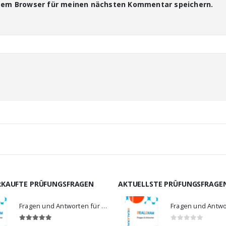
esem Browser für meinen nächsten Kommentar speichern.
RKAUFTE PRÜFUNGSFRAGEN
AKTUELLSTE PRÜFUNGSFRAGE
Fragen und Antworten für MS-900
5.00
von 5
0
von 5