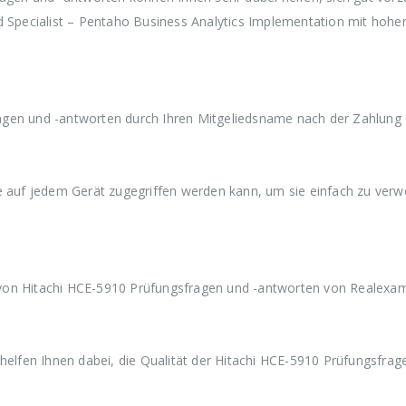
w
3
w
3
w
d Specialist – Pentaho Business Analytics Implementation mit hohe
a
9
a
9
a
r
,
r
,
r
:
9
:
9
:
€
9
€
9
€
5
.
5
.
5
9
9
9
gen und -antworten durch Ihren Mitgeliedsname nach der Zahlung 
,
,
,
9
9
9
9
9
9
ie auf jedem Gerät zugegriffen werden kann, um sie einfach zu ver
von Hitachi HCE-5910 Prüfungsfragen und -antworten von Realexam
fen Ihnen dabei, die Qualität der Hitachi HCE-5910 Prüfungsfrag