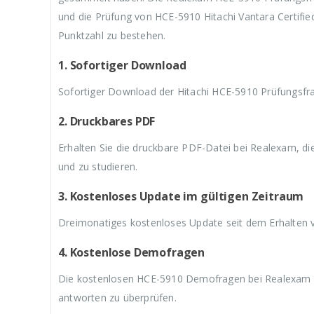
3
w
3
w
3
und die Prüfung von HCE-5910 Hitachi Vantara Certifie
9
a
9
a
9
,
r
,
r
,
Punktzahl zu bestehen.
9
:
9
:
9
9
€
9
€
9
1. Sofortiger Download
.
5
.
5
.
9
9
Sofortiger Download der Hitachi HCE-5910 Prüfungsfra
,
,
9
9
9
9
2. Druckbares PDF
Erhalten Sie die druckbare PDF-Datei bei Realexam, d
und zu studieren.
3. Kostenloses Update im gültigen Zeitraum
Dreimonatiges kostenloses Update seit dem Erhalten 
4. Kostenlose Demofragen
Die kostenlosen HCE-5910 Demofragen bei Realexam hel
antworten zu überprüfen.