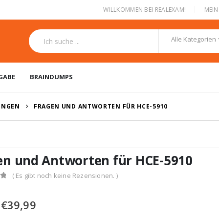
|
WILLKOMMEN BEI REALEXAM!
MEI
Alle Kategorien
GABE
BRAINDUMPS
RUNGEN
FRAGEN UND ANTWORTEN FÜR HCE-5910
en und Antworten für HCE-5910
( Es gibt noch keine Rezensionen. )
Ursprünglicher
Aktueller
€
39,99
Preis
Preis