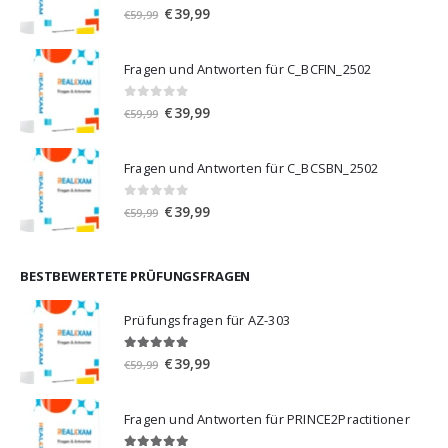
0
von 5
Ursprünglicher
Aktueller
€
39,99
€
59,99
Preis
Preis
war:
ist:
Fragen und Antworten für C_BCFIN_2502
€59,99
€39,99.
0
von 5
Ursprünglicher
Aktueller
€
39,99
€
59,99
Preis
Preis
war:
ist:
Fragen und Antworten für C_BCSBN_2502
€59,99
€39,99.
0
von 5
Ursprünglicher
Aktueller
€
39,99
€
59,99
Preis
Preis
war:
ist:
€59,99
€39,99.
BESTBEWERTETE PRÜFUNGSFRAGEN
Prüfungsfragen für AZ-303
5.00
von 5
Ursprünglicher
Aktueller
€
39,99
€
59,99
Preis
Preis
war:
ist:
Fragen und Antworten für PRINCE2Practitioner
€59,99
€39,99.