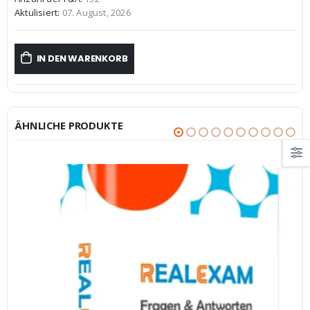
€59,99
€39,99.
Aktulisiert:
07. August, 2026
IN DEN WARENKORB
ÄHNLICHE PRODUKTE