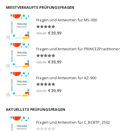
war:
ist:
€59,99
€39,99.
MEISTVERKAUFTE PRÜFUNGSFRAGEN
Fragen und Antworten für MS-900
5.00
von 5
Ursprünglicher
Aktueller
€
39,99
€
59,99
Preis
Preis
war:
ist:
Fragen und Antworten für PRINCE2Practitioner
€59,99
€39,99.
5.00
von 5
Ursprünglicher
Aktueller
€
39,99
€
59,99
Preis
Preis
war:
ist:
Fragen und Antworten für AZ-900
€59,99
€39,99.
4.86
von 5
Ursprünglicher
Aktueller
€
39,99
€
59,99
Preis
Preis
war:
ist:
€59,99
€39,99.
AKTUELLSTE PRÜFUNGSFRAGEN
Fragen und Antworten für C_BCBTP_2502