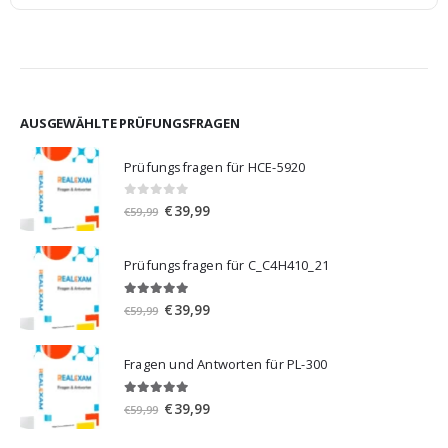
AUSGEWÄHLTE PRÜFUNGSFRAGEN
Prüfungsfragen für HCE-5920
0
von 5
Ursprünglicher
Aktueller
€
39,99
€
59,99
Preis
Preis
war:
ist:
Prüfungsfragen für C_C4H410_21
€59,99
€39,99.
5.00
von 5
Ursprünglicher
Aktueller
€
39,99
€
59,99
Preis
Preis
war:
ist:
Fragen und Antworten für PL-300
€59,99
€39,99.
5.00
von 5
Ursprünglicher
Aktueller
€
39,99
€
59,99
Preis
Preis