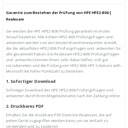
h
e
e
i
r
s
Garantie zum Bestehen der Prüfung von HPE HPE2-B06 |
P
i
r
s
Realexam
e
t
i
:
Sie werden die HPE HPE2-B06 Prüfung garantiert im ersten
s
€
Anlauf bestehen. Alle echten HPE2-B06 Prüfungsfragen und -
w
3
a
9
antworten werden von den besten Branchenexperten erstellt,
r
,
die die aktuellsten HPE2-B06 Prüfungsfragen und -antworten für
:
9
alle gesammelt haben. Die Realexam HPE2-B06 Prüfungsfragen
€
9
und -antworten können Ihnen sehr dabei helfen, sich gut
5
.
9
vorzubereiten und die Prüfung von HPE2-B06 HPE Solutions with
,
Microsoft mit hoher Punktzahl zu bestehen.
9
9
1. Sofortiger Download
Sofortiger Download der HPE HPE2-B06 Prüfungsfragen und -
antworten durch Ihren Mitgeliedsname nach der Zahlung online.
2. Druckbares PDF
Erhalten Sie die druckbare PDF-Datei bei Realexam, die auf
jedem Gerät zugegriffen werden kann, um sie einfach zu
verwenden und zu studieren.