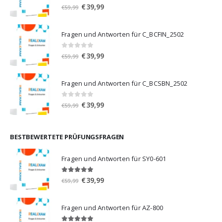
0
von 5
Ursprünglicher
Aktueller
€
39,99
€
59,99
Preis
Preis
war:
ist:
Fragen und Antworten für C_BCFIN_2502
€59,99
€39,99.
0
von 5
Ursprünglicher
Aktueller
€
39,99
€
59,99
Preis
Preis
war:
ist:
Fragen und Antworten für C_BCSBN_2502
€59,99
€39,99.
0
von 5
Ursprünglicher
Aktueller
€
39,99
€
59,99
Preis
Preis
war:
ist:
€59,99
€39,99.
BESTBEWERTETE PRÜFUNGSFRAGEN
Fragen und Antworten für SY0-601
5.00
von 5
Ursprünglicher
Aktueller
€
39,99
€
59,99
Preis
Preis
war:
ist:
Fragen und Antworten für AZ-800
€59,99
€39,99.