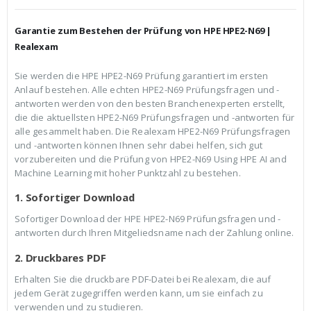
h
e
e
i
r
s
Garantie zum Bestehen der Prüfung von HPE HPE2-N69 |
P
i
r
s
Realexam
e
t
i
:
Sie werden die HPE HPE2-N69 Prüfung garantiert im ersten
s
€
Anlauf bestehen. Alle echten HPE2-N69 Prüfungsfragen und -
w
3
a
9
antworten werden von den besten Branchenexperten erstellt,
r
,
die die aktuellsten HPE2-N69 Prüfungsfragen und -antworten für
:
9
alle gesammelt haben. Die Realexam HPE2-N69 Prüfungsfragen
€
9
und -antworten können Ihnen sehr dabei helfen, sich gut
5
.
9
vorzubereiten und die Prüfung von HPE2-N69 Using HPE AI and
,
Machine Learning mit hoher Punktzahl zu bestehen.
9
9
1. Sofortiger Download
Sofortiger Download der HPE HPE2-N69 Prüfungsfragen und -
antworten durch Ihren Mitgeliedsname nach der Zahlung online.
2. Druckbares PDF
Erhalten Sie die druckbare PDF-Datei bei Realexam, die auf
jedem Gerät zugegriffen werden kann, um sie einfach zu
verwenden und zu studieren.