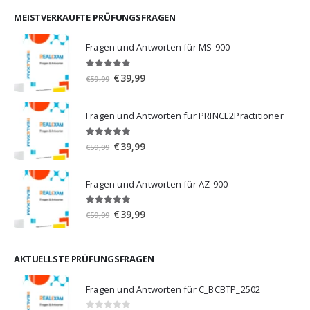
war:
ist:
€59,99
€39,99.
MEISTVERKAUFTE PRÜFUNGSFRAGEN
Fragen und Antworten für MS-900
5.00
von 5
Ursprünglicher
Aktueller
€
39,99
€
59,99
Preis
Preis
war:
ist:
Fragen und Antworten für PRINCE2Practitioner
€59,99
€39,99.
5.00
von 5
Ursprünglicher
Aktueller
€
39,99
€
59,99
Preis
Preis
war:
ist:
Fragen und Antworten für AZ-900
€59,99
€39,99.
4.86
von 5
Ursprünglicher
Aktueller
€
39,99
€
59,99
Preis
Preis
war:
ist:
€59,99
€39,99.
AKTUELLSTE PRÜFUNGSFRAGEN
Fragen und Antworten für C_BCBTP_2502