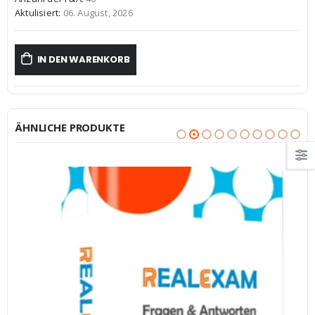
€59,99
€39,99.
Aktulisiert:
06. August, 2026
IN DEN WARENKORB
ÄHNLICHE PRODUKTE