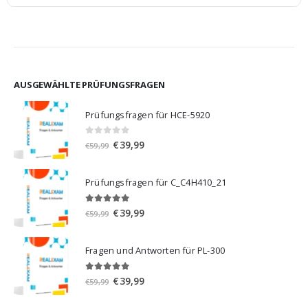
AUSGEWÄHLTE PRÜFUNGSFRAGEN
Prüfungsfragen für HCE-5920
0
von 5
Ursprünglicher
Aktueller
€
39,99
€
59,99
Preis
Preis
war:
ist:
Prüfungsfragen für C_C4H410_21
€59,99
€39,99.
5.00
von 5
Ursprünglicher
Aktueller
€
39,99
€
59,99
Preis
Preis
war:
ist:
Fragen und Antworten für PL-300
€59,99
€39,99.
5.00
von 5
Ursprünglicher
Aktueller
€
39,99
€
59,99
Preis
Preis