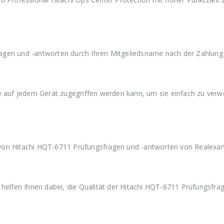
a
9
a
9
a
r
,
r
,
r
:
9
:
9
:
€
9
€
9
€
5
.
5
.
5
9
9
9
agen und -antworten durch Ihren Mitgeliedsname nach der Zahlung 
,
,
,
9
9
9
9
9
9
ie auf jedem Gerät zugegriffen werden kann, um sie einfach zu ver
von Hitachi HQT-6711 Prüfungsfragen und -antworten von Realexa
lfen Ihnen dabei, die Qualität der Hitachi HQT-6711 Prüfungsfrag