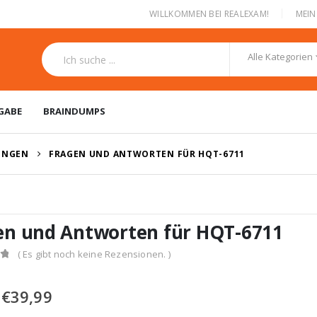
|
WILLKOMMEN BEI REALEXAM!
MEI
Alle Kategorien
GABE
BRAINDUMPS
RUNGEN
FRAGEN UND ANTWORTEN FÜR HQT-6711
en und Antworten für HQT-6711
( Es gibt noch keine Rezensionen. )
Ursprünglicher
Aktueller
€
39,99
Preis
Preis