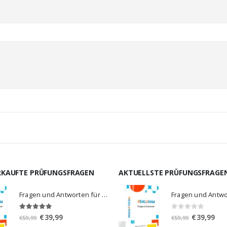
RKAUFTE PRÜFUNGSFRAGEN
AKTUELLSTE PRÜFUNGSFRAGE
Fragen und Antworten für MS-900
5.00
von 5
0
von 5
Ursprünglicher
Aktueller
Ursprünglic
Aktu
€
39,99
€
39,99
€
59,99
€
59,99
Preis
Preis
Preis
Prei