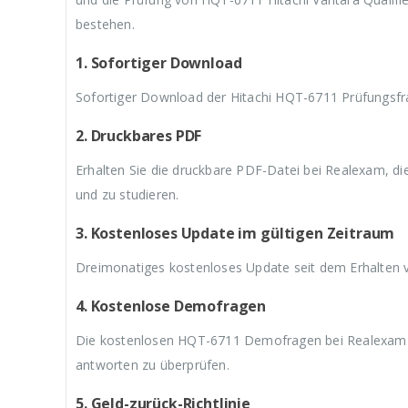
9
a
9
a
9
,
r
,
r
,
bestehen.
9
:
9
:
9
9
€
9
€
9
1. Sofortiger Download
.
5
.
5
.
9
9
Sofortiger Download der Hitachi HQT-6711 Prüfungsfr
,
,
9
9
9
9
2. Druckbares PDF
Erhalten Sie die druckbare PDF-Datei bei Realexam, d
und zu studieren.
3. Kostenloses Update im gültigen Zeitraum
Dreimonatiges kostenloses Update seit dem Erhalten 
4. Kostenlose Demofragen
Die kostenlosen HQT-6711 Demofragen bei Realexam he
antworten zu überprüfen.
5. Geld-zurück-Richtlinie