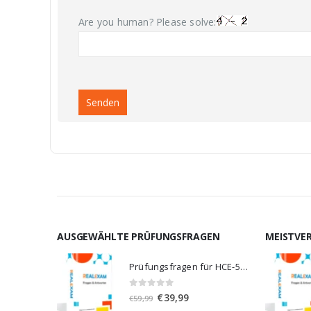
Are you human? Please solve:
AUSGEWÄHLTE PRÜFUNGSFRAGEN
MEISTVE
Prüfungsfragen für HCE-5920
0
von 5
Ursprünglicher
Aktueller
€
39,99
€
59,99
Preis
Preis