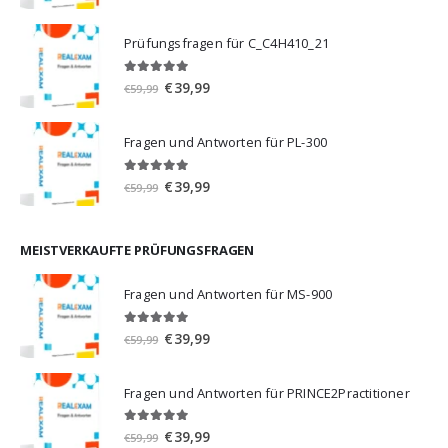
Preis
Preis
war:
ist:
Prüfungsfragen für C_C4H410_21
€59,99
€39,99.
5.00
von 5
Ursprünglicher
Aktueller
€
39,99
€
59,99
Preis
Preis
war:
ist:
Fragen und Antworten für PL-300
€59,99
€39,99.
5.00
von 5
Ursprünglicher
Aktueller
€
39,99
€
59,99
Preis
Preis
war:
ist:
€59,99
€39,99.
MEISTVERKAUFTE PRÜFUNGSFRAGEN
Fragen und Antworten für MS-900
5.00
von 5
Ursprünglicher
Aktueller
€
39,99
€
59,99
Preis
Preis
war:
ist:
Fragen und Antworten für PRINCE2Practitioner
€59,99
€39,99.
5.00
von 5
Ursprünglicher
Aktueller
€
39,99
€
59,99