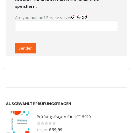
speichern.
Are you human? Please solve:
AUSGEWÄHLTE PRÜFUNGSFRAGEN
Prüfungsfragen für HCE-5920
0
von 5
Ursprünglicher
Aktueller
€
39,99
€
59,99