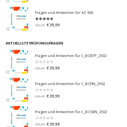
Preis
Preis
war:
ist:
Fragen und Antworten für AZ-900
€59,99
€39,99.
4.86
von 5
Ursprünglicher
Aktueller
€
39,99
€
59,99
Preis
Preis
war:
ist:
€59,99
€39,99.
AKTUELLSTE PRÜFUNGSFRAGEN
Fragen und Antworten für C_BCBTP_2502
0
von 5
Ursprünglicher
Aktueller
€
39,99
€
59,99
Preis
Preis
war:
ist:
Fragen und Antworten für C_BCFIN_2502
€59,99
€39,99.
0
von 5
Ursprünglicher
Aktueller
€
39,99
€
59,99
Preis
Preis
war:
ist:
Fragen und Antworten für C_BCSBN_2502
€59,99
€39,99.
0
von 5
Ursprünglicher
Aktueller
€
39,99
€
59,99