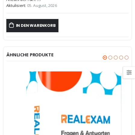
€59,99
€39,99.
Aktulisiert:
05. August, 2026
IN DEN WARENKORB
ÄHNLICHE PRODUKTE