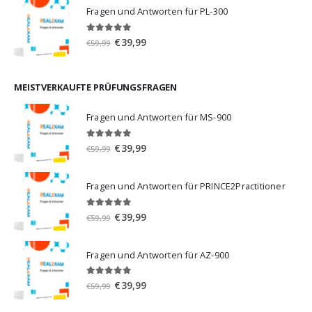
war:
ist:
Fragen und Antworten für PL-300
€59,99
€39,99.
5.00
von 5
Ursprünglicher
Aktueller
€
39,99
€
59,99
Preis
Preis
war:
ist:
€59,99
€39,99.
MEISTVERKAUFTE PRÜFUNGSFRAGEN
Fragen und Antworten für MS-900
5.00
von 5
Ursprünglicher
Aktueller
€
39,99
€
59,99
Preis
Preis
war:
ist:
Fragen und Antworten für PRINCE2Practitioner
€59,99
€39,99.
5.00
von 5
Ursprünglicher
Aktueller
€
39,99
€
59,99
Preis
Preis
war:
ist:
Fragen und Antworten für AZ-900
€59,99
€39,99.
4.86
von 5
Ursprünglicher
Aktueller
€
39,99
€
59,99
Preis
Preis