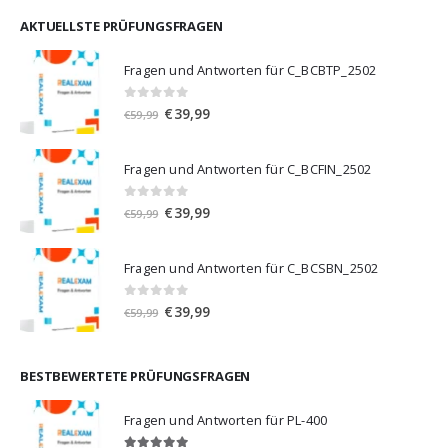
war:
ist:
€59,99
€39,99.
AKTUELLSTE PRÜFUNGSFRAGEN
Fragen und Antworten für C_BCBTP_2502
0
von 5
Ursprünglicher
Aktueller
€
39,99
€
59,99
Preis
Preis
war:
ist:
Fragen und Antworten für C_BCFIN_2502
€59,99
€39,99.
0
von 5
Ursprünglicher
Aktueller
€
39,99
€
59,99
Preis
Preis
war:
ist:
Fragen und Antworten für C_BCSBN_2502
€59,99
€39,99.
0
von 5
Ursprünglicher
Aktueller
€
39,99
€
59,99
Preis
Preis
war:
ist:
€59,99
€39,99.
BESTBEWERTETE PRÜFUNGSFRAGEN
Fragen und Antworten für PL-400