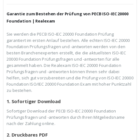
h
e
e
i
r
s
Garantie zum Bestehen der Prüfung von PECB ISO-IEC 20000
P
i
r
s
Foundation | Realexam
e
t
i
:
Sie werden die PECB ISO-IEC 20000 Foundation Prüfung
s
€
garantiert im ersten Anlauf bestehen. Alle echten ISO-IEC 20000
w
3
a
9
Foundation Prüfungsfragen und -antworten werden von den
r
,
besten Branchenexperten erstellt, die die aktuellsten ISO-IEC
:
9
20000 Foundation Prüfungsfragen und -antworten für alle
€
9
gesammelt haben. Die Realexam ISO-IEC 20000 Foundation
5
.
9
Prüfungsfragen und -antworten können Ihnen sehr dabei
,
helfen, sich gut vorzubereiten und die Prüfung von ISO-IEC 20000
9
Foundation ISO/IEC 20000 Foundation Exam mit hoher Punktzahl
9
zu bestehen.
1. Sofortiger Download
Sofortiger Download der PECB ISO-IEC 20000 Foundation
Prüfungsfragen und -antworten durch Ihren Mitgeliedsname
nach der Zahlung online.
2. Druckbares PDF