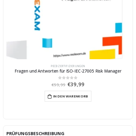
PECB ZERTIFIZIERUNGEN
Fragen und Antworten für ISO-IEC-27005 Risk Manager
U
A
€
39,99
0
von 5
€
59,99
r
k
s
t
IN DEN WARENKORB
p
u
r
e
ü
l
n
l
g
e
l
r
i
P
c
r
PRÜFUNGSBESCHREIBUNG