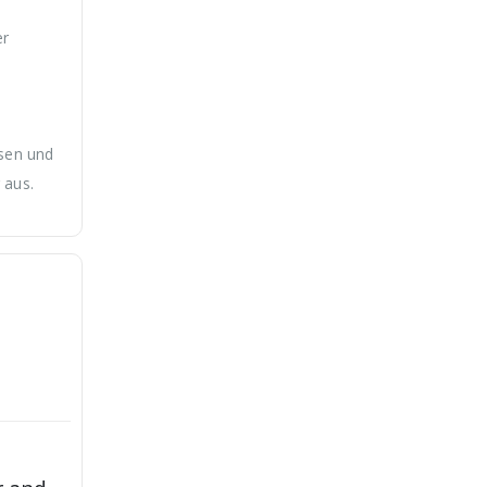
er
esen und
 aus.