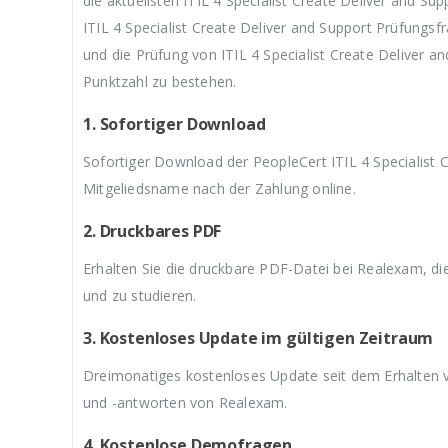
die aktuellsten ITIL 4 Specialist Create Deliver and 
3
w
3
w
3
ITIL 4 Specialist Create Deliver and Support Prüfungsf
9
a
9
a
9
,
r
,
r
,
und die Prüfung von ITIL 4 Specialist Create Deliver a
9
:
9
:
9
Punktzahl zu bestehen.
9
€
9
€
9
.
5
.
5
.
9
9
1. Sofortiger Download
,
,
9
9
Sofortiger Download der PeopleCert ITIL 4 Specialist 
9
9
Mitgeliedsname nach der Zahlung online.
2. Druckbares PDF
Erhalten Sie die druckbare PDF-Datei bei Realexam, d
und zu studieren.
3. Kostenloses Update im gültigen Zeitraum
Dreimonatiges kostenloses Update seit dem Erhalten v
und -antworten von Realexam.
4. Kostenlose Demofragen