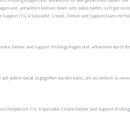
Support Prüfungsfragen und -antworten für alle gesammelt haben. Di
w
3
w
3
w
ragen und -antworten können Ihnen sehr dabei helfen, sich gut vorz
a
9
a
9
a
r
,
r
,
r
nd Support ITIL 4 Specialist: Create, Deliver and SupportExam mit h
:
9
:
9
:
€
9
€
9
€
5
.
5
.
5
9
9
9
,
,
,
9
9
9
Create Deliver and Support Prüfungsfragen und -antworten durch Ih
9
9
9
ie auf jedem Gerät zugegriffen werden kann, um sie einfach zu ver
on PeopleCert ITIL 4 Specialist Create Deliver and Support Prüfun