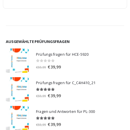
AUSGEWÄHLTE PRÜFUNGSFRAGEN
Prüfungsfragen für HCE-5920
0
von 5
Ursprünglicher
Aktueller
€
39,99
€
59,99
Preis
Preis
war:
ist:
Prüfungsfragen für C_C4H410_21
€59,99
€39,99.
5.00
von 5
Ursprünglicher
Aktueller
€
39,99
€
59,99
Preis
Preis
war:
ist:
Fragen und Antworten für PL-300
€59,99
€39,99.
5.00
von 5
Ursprünglicher
Aktueller
€
39,99
€
59,99
Preis
Preis