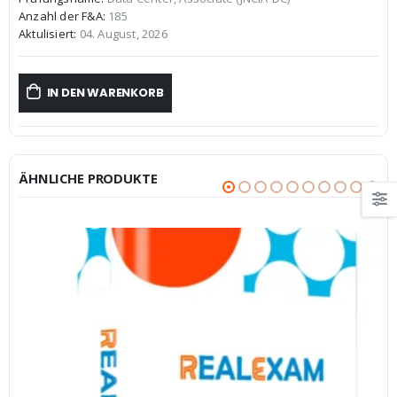
war:
ist:
Anzahl der F&A:
185
€59,99
€39,99.
Aktulisiert:
04. August, 2026
IN DEN WARENKORB
ÄHNLICHE PRODUKTE