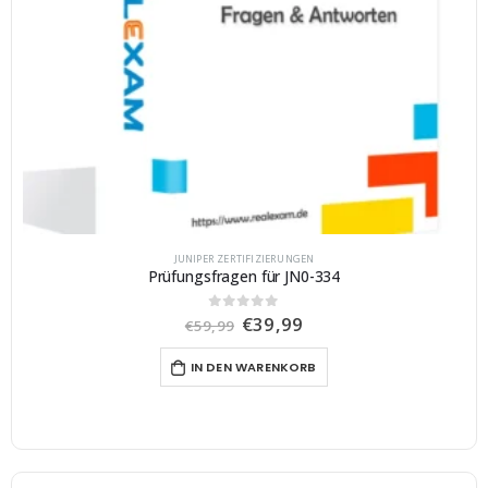
JUNIPER ZERTIFIZIERUNGEN
Prüfungsfragen für JN0-334
U
A
€
39,99
0
von 5
€
59,99
r
k
s
t
IN DEN WARENKORB
p
u
r
e
ü
l
n
l
g
e
l
r
i
P