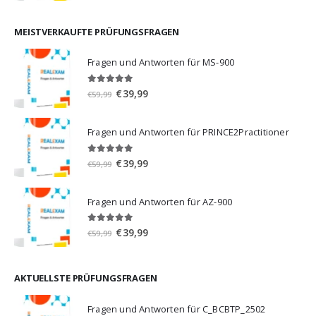
war:
ist:
€59,99
€39,99.
MEISTVERKAUFTE PRÜFUNGSFRAGEN
Fragen und Antworten für MS-900
5.00
von 5
Ursprünglicher
Aktueller
€
39,99
€
59,99
Preis
Preis
war:
ist:
Fragen und Antworten für PRINCE2Practitioner
€59,99
€39,99.
5.00
von 5
Ursprünglicher
Aktueller
€
39,99
€
59,99
Preis
Preis
war:
ist:
Fragen und Antworten für AZ-900
€59,99
€39,99.
4.86
von 5
Ursprünglicher
Aktueller
€
39,99
€
59,99
Preis
Preis
war:
ist:
€59,99
€39,99.
AKTUELLSTE PRÜFUNGSFRAGEN
Fragen und Antworten für C_BCBTP_2502