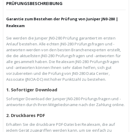
c
r
PRÜFUNGSBESCHREIBUNG
h
e
e
i
r
s
Garantie zum Bestehen der Prüfung von Juniper JN0-280 |
P
i
r
s
Realexam
e
t
i
:
Sie werden die Juniper JN0-280 Prüfung garantiert im ersten
s
€
Anlauf bestehen. Alle echten JN0-280 Prüfungsfragen und -
w
3
a
9
antworten werden von den besten Branchenexperten erstellt,
r
,
die die aktuellsten JN0-280 Prüfungsfragen und -antworten für
:
9
alle gesammelt haben. Die Realexam JN0-280 Prüfungsfragen
€
9
und -antworten können Ihnen sehr dabei helfen, sich gut
5
.
9
vorzubereiten und die Prüfung von JN0-280 Data Center,
,
Associate (JNCIA-DC) mit hoher Punktzahl zu bestehen.
9
9
1. Sofortiger Download
Sofortiger Download der Juniper JN0-280 Prüfungsfragen und -
antworten durch Ihren Mitgeliedsname nach der Zahlung online.
2. Druckbares PDF
Erhalten Sie die druckbare PDF-Datei bei Realexam, die auf
jedem Gerät zugegriffen werden kann, um sie einfach zu