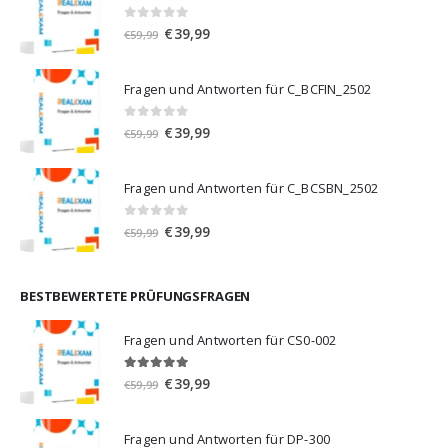
0
von 5
Ursprünglicher
Aktueller
€
39,99
€
59,99
Preis
Preis
war:
ist:
Fragen und Antworten für C_BCFIN_2502
€59,99
€39,99.
0
von 5
Ursprünglicher
Aktueller
€
39,99
€
59,99
Preis
Preis
war:
ist:
Fragen und Antworten für C_BCSBN_2502
€59,99
€39,99.
0
von 5
Ursprünglicher
Aktueller
€
39,99
€
59,99
Preis
Preis
war:
ist:
€59,99
€39,99.
BESTBEWERTETE PRÜFUNGSFRAGEN
Fragen und Antworten für CS0-002
5.00
von 5
Ursprünglicher
Aktueller
€
39,99
€
59,99
Preis
Preis
war:
ist:
Fragen und Antworten für DP-300
€59,99
€39,99.