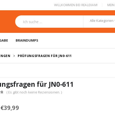
|
WILLKOMMEN BEI REALEXAM!
MEI
Alle Kategorien
GABE
BRAINDUMPS
RUNGEN
PRÜFUNGSFRAGEN FÜR JN0-611
ungsfragen für JN0-611
( Es gibt noch keine Rezensionen. )
Ursprünglicher
Aktueller
€
39,99
Preis
Preis