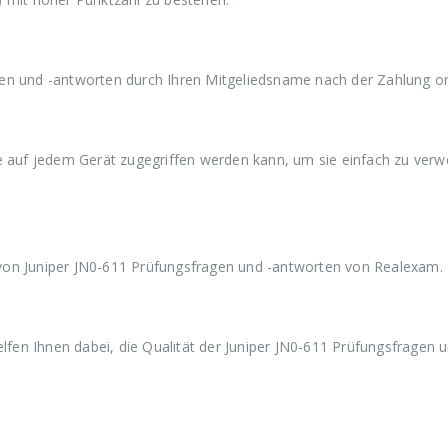
a
9
a
9
a
r
,
r
,
r
:
9
:
9
:
€
9
€
9
€
5
.
5
.
5
en und -antworten durch Ihren Mitgeliedsname nach der Zahlung on
9
9
9
,
,
,
9
9
9
9
9
9
ie auf jedem Gerät zugegriffen werden kann, um sie einfach zu ver
von Juniper JN0-611 Prüfungsfragen und -antworten von Realexam.
en Ihnen dabei, die Qualität der Juniper JN0-611 Prüfungsfragen u