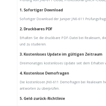
9
a
9
a
9
,
r
,
r
,
9
:
9
:
9
1. Sofortiger Download
9
€
9
€
9
.
5
.
5
.
Sofortiger Download der Juniper JN0-611 Prüfungsfrag
9
9
,
,
2. Druckbares PDF
9
9
9
9
Erhalten Sie die druckbare PDF-Datei bei Realexam, d
und zu studieren.
3. Kostenloses Update im gültigen Zeitraum
Dreimonatiges kostenloses Update seit dem Erhalten 
4. Kostenlose Demofragen
Die kostenlosen JN0-611 Demofragen bei Realexam helf
antworten zu überprüfen.
5. Geld-zurück-Richtlinie