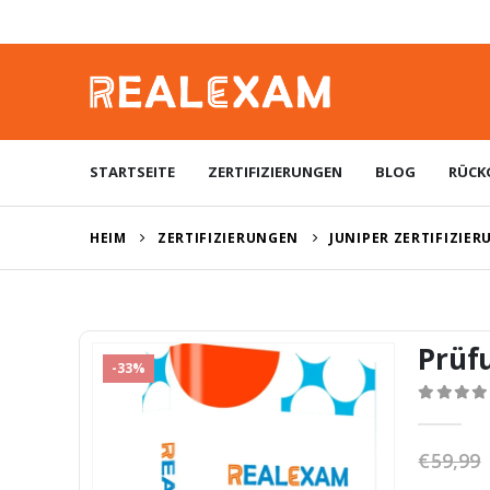
STARTSEITE
ZERTIFIZIERUNGEN
BLOG
RÜCK
HEIM
ZERTIFIZIERUNGEN
JUNIPER ZERTIFIZIE
Prüf
-33%
0
von 5
€
59,99