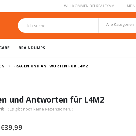
|
WILLKOMMEN BEI REALEXAM!
MEI
Alle Kategorien
GABE
BRAINDUMPS
GEN
FRAGEN UND ANTWORTEN FÜR L4M2
en und Antworten für L4M2
( Es gibt noch keine Rezensionen. )
Ursprünglicher
Aktueller
€
39,99
Preis
Preis