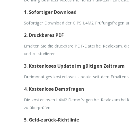
9
a
9
a
9
,
r
,
r
,
9
:
9
:
9
1. Sofortiger Download
9
€
9
€
9
.
5
.
5
.
Sofortiger Download der CIPS L4M2 Prüfungsfragen un
9
9
,
,
2. Druckbares PDF
9
9
9
9
Erhalten Sie die druckbare PDF-Datei bei Realexam, d
und zu studieren.
3. Kostenloses Update im gültigen Zeitraum
Dreimonatiges kostenloses Update seit dem Erhalten
4. Kostenlose Demofragen
Die kostenlosen L4M2 Demofragen bei Realexam helfen
zu überprüfen.
5. Geld-zurück-Richtlinie