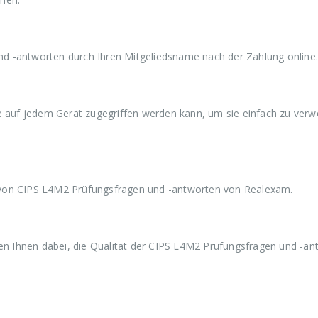
a
9
a
9
a
r
,
r
,
r
:
9
:
9
:
€
9
€
9
€
5
.
5
.
5
d -antworten durch Ihren Mitgeliedsname nach der Zahlung online.
9
9
9
,
,
,
9
9
9
9
9
9
ie auf jedem Gerät zugegriffen werden kann, um sie einfach zu ver
 von CIPS L4M2 Prüfungsfragen und -antworten von Realexam.
 Ihnen dabei, die Qualität der CIPS L4M2 Prüfungsfragen und -an