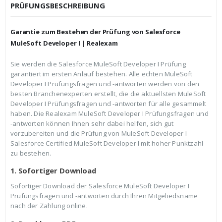
c
r
PRÜFUNGSBESCHREIBUNG
h
e
e
i
r
s
Garantie zum Bestehen der Prüfung von Salesforce
P
i
r
s
MuleSoft Developer I | Realexam
e
t
i
:
Sie werden die Salesforce MuleSoft Developer I Prüfung
s
€
garantiert im ersten Anlauf bestehen. Alle echten MuleSoft
w
3
a
9
Developer I Prüfungsfragen und -antworten werden von den
r
,
besten Branchenexperten erstellt, die die aktuellsten MuleSoft
:
9
Developer I Prüfungsfragen und -antworten für alle gesammelt
€
9
haben. Die Realexam MuleSoft Developer I Prüfungsfragen und
5
.
9
-antworten können Ihnen sehr dabei helfen, sich gut
,
vorzubereiten und die Prüfung von MuleSoft Developer I
9
Salesforce Certified MuleSoft Developer I mit hoher Punktzahl
9
zu bestehen.
1. Sofortiger Download
Sofortiger Download der Salesforce MuleSoft Developer I
Prüfungsfragen und -antworten durch Ihren Mitgeliedsname
nach der Zahlung online.