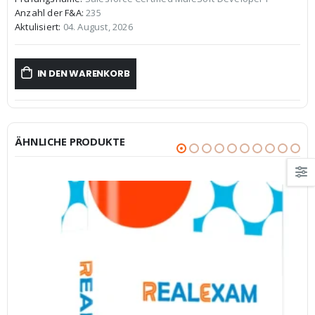
war:
ist:
Anzahl der F&A:
235
€59,99
€39,99.
Aktulisiert:
04. August, 2026
IN DEN WARENKORB
ÄHNLICHE PRODUKTE