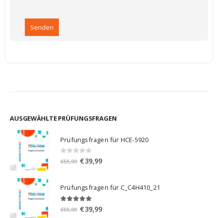
AUSGEWÄHLTE PRÜFUNGSFRAGEN
Prüfungsfragen für HCE-5920
0
von 5
Ursprünglicher
Aktueller
€
39,99
€
59,99
Preis
Preis
war:
ist:
Prüfungsfragen für C_C4H410_21
€59,99
€39,99.
5.00
von 5
Ursprünglicher
Aktueller
€
39,99
€
59,99