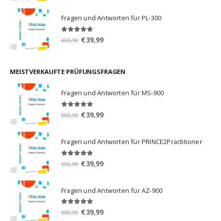
Preis
Preis
war:
ist:
Fragen und Antworten für PL-300
€59,99
€39,99.
5.00
von 5
Ursprünglicher
Aktueller
€
39,99
€
59,99
Preis
Preis
war:
ist:
€59,99
€39,99.
MEISTVERKAUFTE PRÜFUNGSFRAGEN
Fragen und Antworten für MS-900
5.00
von 5
Ursprünglicher
Aktueller
€
39,99
€
59,99
Preis
Preis
war:
ist:
Fragen und Antworten für PRINCE2Practitioner
€59,99
€39,99.
5.00
von 5
Ursprünglicher
Aktueller
€
39,99
€
59,99
Preis
Preis
war:
ist:
Fragen und Antworten für AZ-900
€59,99
€39,99.
4.86
von 5
Ursprünglicher
Aktueller
€
39,99
€
59,99