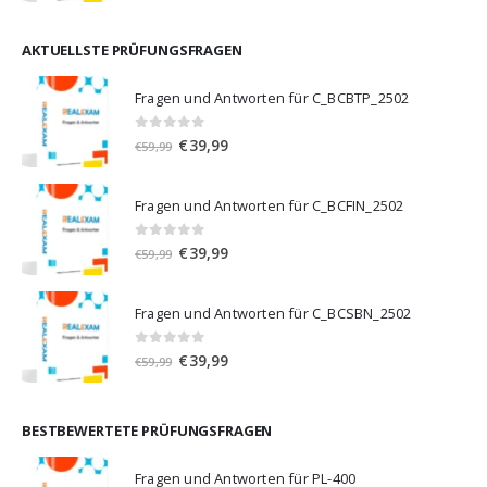
Preis
Preis
war:
ist:
€59,99
€39,99.
AKTUELLSTE PRÜFUNGSFRAGEN
Fragen und Antworten für C_BCBTP_2502
0
von 5
Ursprünglicher
Aktueller
€
39,99
€
59,99
Preis
Preis
war:
ist:
Fragen und Antworten für C_BCFIN_2502
€59,99
€39,99.
0
von 5
Ursprünglicher
Aktueller
€
39,99
€
59,99
Preis
Preis
war:
ist:
Fragen und Antworten für C_BCSBN_2502
€59,99
€39,99.
0
von 5
Ursprünglicher
Aktueller
€
39,99
€
59,99
Preis
Preis
war:
ist:
€59,99
€39,99.
BESTBEWERTETE PRÜFUNGSFRAGEN
Fragen und Antworten für PL-400