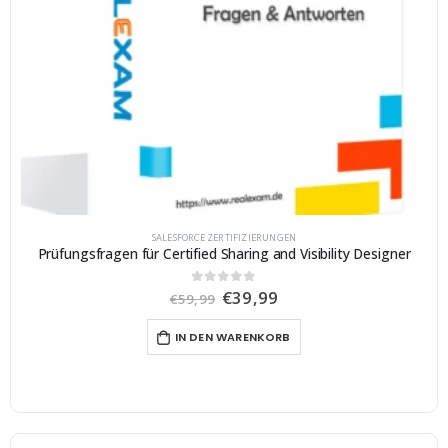
SALESFORCE ZERTIFIZIERUNGEN
Prüfungsfragen für Certified Sharing and Visibility Designer
U
A
€
39,99
0
von 5
€
59,99
r
k
s
t
IN DEN WARENKORB
p
u
r
e
ü
l
n
l
g
e
l
r
i
P