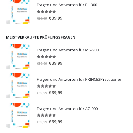
war:
ist:
Fragen und Antworten für PL-300
€59,99
€39,99.
5.00
von 5
Ursprünglicher
Aktueller
€
39,99
€
59,99
Preis
Preis
war:
ist:
€59,99
€39,99.
MEISTVERKAUFTE PRÜFUNGSFRAGEN
Fragen und Antworten für MS-900
5.00
von 5
Ursprünglicher
Aktueller
€
39,99
€
59,99
Preis
Preis
war:
ist:
Fragen und Antworten für PRINCE2Practitioner
€59,99
€39,99.
5.00
von 5
Ursprünglicher
Aktueller
€
39,99
€
59,99
Preis
Preis
war:
ist:
Fragen und Antworten für AZ-900
€59,99
€39,99.
4.86
von 5
Ursprünglicher
Aktueller
€
39,99
€
59,99
Preis
Preis