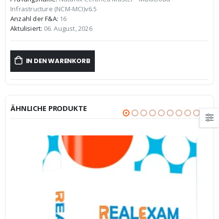
war:
ist:
Infrastructure (NCM-MCI)v6.5
€59,99
€39,99.
Anzahl der F&A:
16
Aktulisiert:
06. August, 2026
IN DEN WARENKORB
ÄHNLICHE PRODUKTE