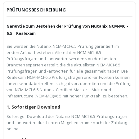
i
P
c
r
PRÜFUNGSBESCHREIBUNG
h
e
e
i
r
s
Garantie zum Bestehen der Prüfung von Nutanix NCM-MCI-
P
i
r
s
6.5 | Realexam
e
t
i
:
Sie werden die Nutanix NCM-MCI-6.5 Prüfung garantiert im
s
€
ersten Anlauf bestehen. Alle echten NCM-MCI-6.5
w
3
a
9
Prüfungsfragen und -antworten werden von den besten
r
,
Branchenexperten erstellt, die die aktuellsten NCM-MCI-6.5
:
9
Prüfungsfragen und -antworten für alle gesammelt haben. Die
€
9
Realexam NCM-MCI-6.5 Prüfungsfragen und -antworten können
5
.
9
Ihnen sehr dabei helfen, sich gut vorzubereiten und die Prüfung
,
von NCM-MCI-6.5 Nutanix Certified Master – Multicloud
9
Infrastructure (NCM-MCI)v6.5 mit hoher Punktzahl zu bestehen.
9
1. Sofortiger Download
Sofortiger Download der Nutanix NCM-MCI-6.5 Prüfungsfragen
und -antworten durch Ihren Mitgeliedsname nach der Zahlung
online.