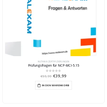
NUTANIX ZERTIFIZIERUNGEN
Prüfungsfragen für NCP-MCI-5.15
U
A
€
39,99
0
von 5
€
59,99
r
k
s
t
IN DEN WARENKORB
p
u
r
e
ü
l
n
l
g
e
l
r