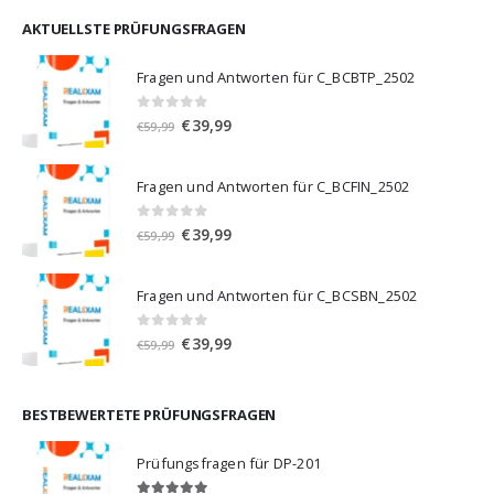
war:
ist:
€59,99
€39,99.
AKTUELLSTE PRÜFUNGSFRAGEN
Fragen und Antworten für C_BCBTP_2502
0
von 5
Ursprünglicher
Aktueller
€
39,99
€
59,99
Preis
Preis
war:
ist:
Fragen und Antworten für C_BCFIN_2502
€59,99
€39,99.
0
von 5
Ursprünglicher
Aktueller
€
39,99
€
59,99
Preis
Preis
war:
ist:
Fragen und Antworten für C_BCSBN_2502
€59,99
€39,99.
0
von 5
Ursprünglicher
Aktueller
€
39,99
€
59,99
Preis
Preis
war:
ist:
€59,99
€39,99.
BESTBEWERTETE PRÜFUNGSFRAGEN
Prüfungsfragen für DP-201