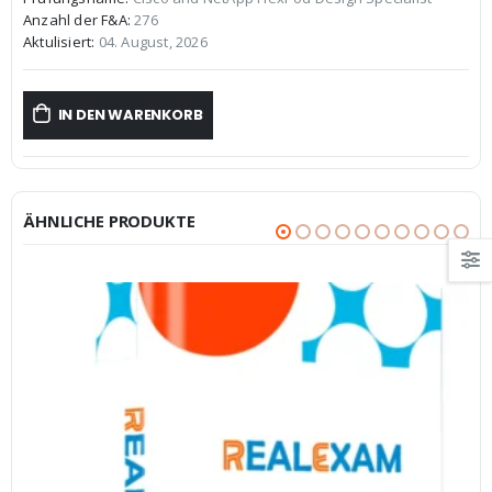
war:
ist:
Anzahl der F&A:
276
€59,99
€39,99.
Aktulisiert:
04. August, 2026
IN DEN WARENKORB
ÄHNLICHE PRODUKTE