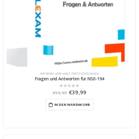
NETWORK APPLIANCE ZERTIFIZIERUNGEN
Fragen und Antworten für NS0-194
U
A
€
39,99
0
von 5
€
59,99
r
k
s
t
IN DEN WARENKORB
p
u
r
e
ü
l
n
l
g
e
l
r
i
P