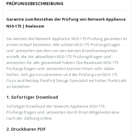
c
r
PRÜFUNGSBESCHREIBUNG
h
e
e
i
r
s
Garantie zum Bestehen der Prüfung von Network Appliance
P
i
r
s
NS0-175 | Realexam
e
t
i
:
Sie werden die Network Appliance NS0-175 Prüfung garantiert im
s
€
ersten Anlauf bestehen. Alle echten NS0-175 Prüfungsfragen
w
3
a
9
und -antworten werden von den besten Branchenexperten
r
,
erstellt, die die aktuellsten NS0-175 Prüfungsfragen und -
:
9
antworten für alle gesammelt haben. Die Realexam NS0-175
€
9
Prüfungsfragen und -antworten können Ihnen sehr dabei
5
.
9
helfen, sich gut vorzubereiten und die Prüfung von NS0-175
,
Cisco and NetApp FlexPod Design Specialist mit hoher Punktzahl
9
zu bestehen.
9
1. Sofortiger Download
Sofortiger Download der Network Appliance NS0-175
Prüfungsfragen und -antworten durch Ihren Mitgeliedsname
nach der Zahlung online.
2. Druckbares PDF