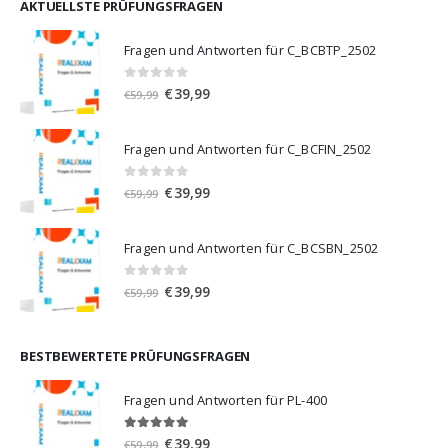
€59,99
€39,99.
AKTUELLSTE PRÜFUNGSFRAGEN
Fragen und Antworten für C_BCBTP_2502
0
von 5
Ursprünglicher
Aktueller
€
39,99
€
59,99
Preis
Preis
war:
ist:
Fragen und Antworten für C_BCFIN_2502
€59,99
€39,99.
0
von 5
Ursprünglicher
Aktueller
€
39,99
€
59,99
Preis
Preis
war:
ist:
Fragen und Antworten für C_BCSBN_2502
€59,99
€39,99.
0
von 5
Ursprünglicher
Aktueller
€
39,99
€
59,99
Preis
Preis
war:
ist:
€59,99
€39,99.
BESTBEWERTETE PRÜFUNGSFRAGEN
Fragen und Antworten für PL-400
5.00
von 5
Ursprünglicher
Aktueller
€
39,99
€
59,99