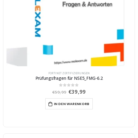
FORTINET ZERTIFIZIERUNGEN
Prüfungsfragen für NSE5_FMG-6.2
U
A
€
39,99
0
von 5
€
59,99
r
k
s
t
IN DEN WARENKORB
p
u
r
e
ü
l
n
l
g
e
l
r
i
P