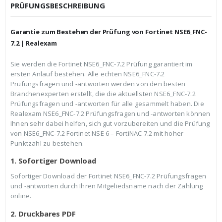
c
r
PRÜFUNGSBESCHREIBUNG
h
e
e
i
r
s
Garantie zum Bestehen der Prüfung von Fortinet NSE6_FNC-
P
i
r
s
7.2 | Realexam
e
t
i
:
Sie werden die Fortinet NSE6_FNC-7.2 Prüfung garantiert im
s
€
ersten Anlauf bestehen. Alle echten NSE6_FNC-7.2
w
3
a
9
Prüfungsfragen und -antworten werden von den besten
r
,
Branchenexperten erstellt, die die aktuellsten NSE6_FNC-7.2
:
9
Prüfungsfragen und -antworten für alle gesammelt haben. Die
€
9
Realexam NSE6_FNC-7.2 Prüfungsfragen und -antworten können
5
.
9
Ihnen sehr dabei helfen, sich gut vorzubereiten und die Prüfung
,
von NSE6_FNC-7.2 Fortinet NSE 6 – FortiNAC 7.2 mit hoher
9
Punktzahl zu bestehen.
9
1. Sofortiger Download
Sofortiger Download der Fortinet NSE6_FNC-7.2 Prüfungsfragen
und -antworten durch Ihren Mitgeliedsname nach der Zahlung
online.
2. Druckbares PDF