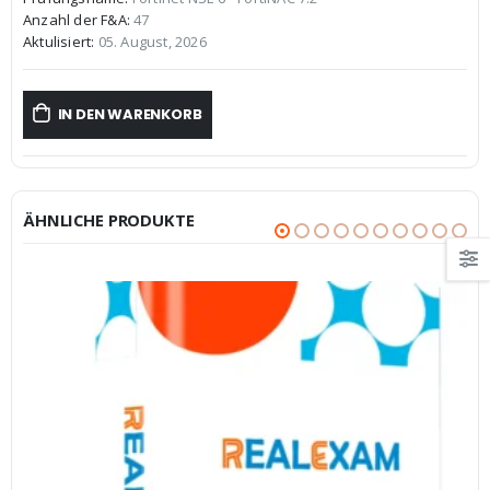
war:
ist:
Anzahl der F&A:
47
€59,99
€39,99.
Aktulisiert:
05. August, 2026
IN DEN WARENKORB
ÄHNLICHE PRODUKTE