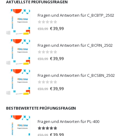
€59,99
€39,99.
AKTUELLSTE PRÜFUNGSFRAGEN
Fragen und Antworten für C_BCBTP_2502
0
von 5
Ursprünglicher
Aktueller
€
39,99
€
59,99
Preis
Preis
war:
ist:
Fragen und Antworten für C_BCFIN_2502
€59,99
€39,99.
0
von 5
Ursprünglicher
Aktueller
€
39,99
€
59,99
Preis
Preis
war:
ist:
Fragen und Antworten für C_BCSBN_2502
€59,99
€39,99.
0
von 5
Ursprünglicher
Aktueller
€
39,99
€
59,99
Preis
Preis
war:
ist:
€59,99
€39,99.
BESTBEWERTETE PRÜFUNGSFRAGEN
Fragen und Antworten für PL-400
5.00
von 5
Ursprünglicher
Aktueller
€
39,99
€
59,99