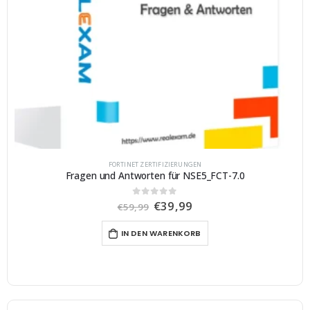
FORTINET ZERTIFIZIERUNGEN
Fragen und Antworten für NSE5_FCT-7.0
U
A
€
39,99
0
von 5
€
59,99
r
k
s
t
IN DEN WARENKORB
p
u
r
e
ü
l
n
l
g
e
l
r
i
P