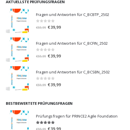
€59,99
€39,99.
AKTUELLSTE PRÜFUNGSFRAGEN
Fragen und Antworten für C_BCBTP_2502
0
von 5
Ursprünglicher
Aktueller
€
39,99
€
59,99
Preis
Preis
war:
ist:
Fragen und Antworten für C_BCFIN_2502
€59,99
€39,99.
0
von 5
Ursprünglicher
Aktueller
€
39,99
€
59,99
Preis
Preis
war:
ist:
Fragen und Antworten für C_BCSBN_2502
€59,99
€39,99.
0
von 5
Ursprünglicher
Aktueller
€
39,99
€
59,99
Preis
Preis
war:
ist:
€59,99
€39,99.
BESTBEWERTETE PRÜFUNGSFRAGEN
Prüfungsfragen für PRINCE2 Agile Foundation
5.00
von 5
Ursprünglicher
Aktueller
€
39,99
€
59,99