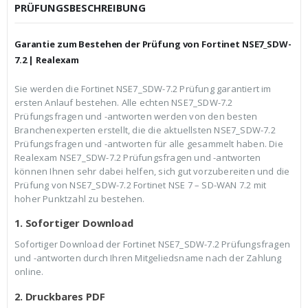
c
r
PRÜFUNGSBESCHREIBUNG
h
e
e
i
r
s
Garantie zum Bestehen der Prüfung von Fortinet NSE7_SDW-
P
i
r
s
7.2 | Realexam
e
t
i
:
Sie werden die Fortinet NSE7_SDW-7.2 Prüfung garantiert im
s
€
ersten Anlauf bestehen. Alle echten NSE7_SDW-7.2
w
3
a
9
Prüfungsfragen und -antworten werden von den besten
r
,
Branchenexperten erstellt, die die aktuellsten NSE7_SDW-7.2
:
9
Prüfungsfragen und -antworten für alle gesammelt haben. Die
€
9
Realexam NSE7_SDW-7.2 Prüfungsfragen und -antworten
5
.
9
können Ihnen sehr dabei helfen, sich gut vorzubereiten und die
,
Prüfung von NSE7_SDW-7.2 Fortinet NSE 7 – SD-WAN 7.2 mit
9
hoher Punktzahl zu bestehen.
9
1. Sofortiger Download
Sofortiger Download der Fortinet NSE7_SDW-7.2 Prüfungsfragen
und -antworten durch Ihren Mitgeliedsname nach der Zahlung
online.
2. Druckbares PDF