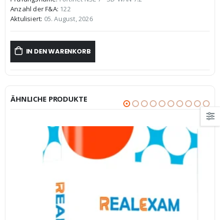
war:
ist:
Anzahl der F&A:
122
€59,99
€39,99.
Aktulisiert:
05. August, 2026
IN DEN WARENKORB
ÄHNLICHE PRODUKTE