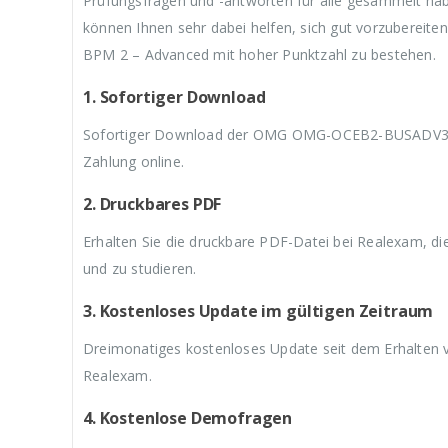
Prüfungsfragen und -antworten für alle gesammelt 
3
w
3
w
3
können Ihnen sehr dabei helfen, sich gut vorzuberei
9
a
9
a
9
,
r
,
r
,
BPM 2 – Advanced mit hoher Punktzahl zu bestehen.
9
:
9
:
9
9
€
9
€
9
1. Sofortiger Download
.
5
.
5
.
9
9
Sofortiger Download der OMG OMG-OCEB2-BUSADV300 
,
,
9
9
Zahlung online.
9
9
2. Druckbares PDF
Erhalten Sie die druckbare PDF-Datei bei Realexam, d
und zu studieren.
3. Kostenloses Update im gültigen Zeitraum
Dreimonatiges kostenloses Update seit dem Erhalt
Realexam.
4. Kostenlose Demofragen