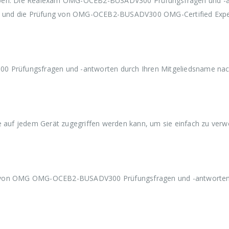
haben. Die Realexam OMG-OCEB2-BUSADV300 Prüfungsfragen und -
w
3
w
3
w
ten und die Prüfung von OMG-OCEB2-BUSADV300 OMG-Certified Expe
a
9
a
9
a
r
,
r
,
r
:
9
:
9
:
€
9
€
9
€
5
.
5
.
5
9
9
9
Prüfungsfragen und -antworten durch Ihren Mitgeliedsname nac
,
,
,
9
9
9
9
9
9
ie auf jedem Gerät zugegriffen werden kann, um sie einfach zu ver
en von OMG OMG-OCEB2-BUSADV300 Prüfungsfragen und -antworte