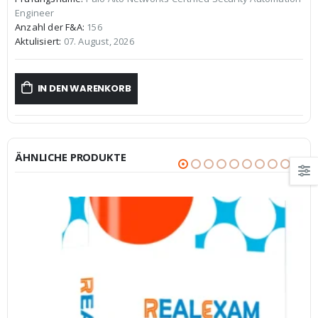
war:
ist:
Engineer
€59,99
€39,99.
Anzahl der F&A:
156
Aktulisiert:
07. August, 2026
IN DEN WARENKORB
ÄHNLICHE PRODUKTE