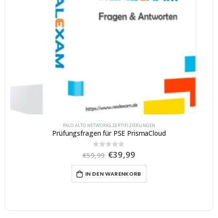
PALO ALTO NETWORKS ZERTIFIZIERUNGEN
Prüfungsfragen für PSE PrismaCloud
U
A
€
39,99
0
von 5
€
59,99
r
k
s
t
IN DEN WARENKORB
p
u
r
e
ü
l
n
l
g
e
l
r