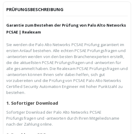
i
P
c
r
PRÜFUNGSBESCHREIBUNG
h
e
e
i
r
s
Garantie zum Bestehen der Prüfung von Palo Alto Networks
P
i
r
s
PCSAE | Realexam
e
t
i
:
Sie werden die Palo Alto Networks PCSAE Prüfung garantiert im
s
€
ersten Anlauf bestehen. Alle echten PCSAE Prüfungsfragen und
w
3
a
9
-antworten werden von den besten Branchenexperten erstellt,
r
,
die die aktuellsten PCSAE Prüfungsfragen und -antworten für
:
9
alle gesammelt haben. Die Realexam PCSAE Prüfungsfragen und
€
9
-antworten können Ihnen sehr dabei helfen, sich gut
5
.
9
vorzubereiten und die Prüfung von PCSAE Palo Alto Networks
,
Certified Security Automation Engineer mit hoher Punktzahl zu
9
bestehen.
9
1. Sofortiger Download
Sofortiger Download der Palo Alto Networks PCSAE
Prüfungsfragen und -antworten durch Ihren Mitgeliedsname
nach der Zahlung online.