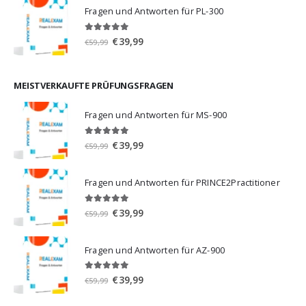
war:
ist:
Fragen und Antworten für PL-300
€59,99
€39,99.
5.00
von 5
Ursprünglicher
Aktueller
€
39,99
€
59,99
Preis
Preis
war:
ist:
€59,99
€39,99.
MEISTVERKAUFTE PRÜFUNGSFRAGEN
Fragen und Antworten für MS-900
5.00
von 5
Ursprünglicher
Aktueller
€
39,99
€
59,99
Preis
Preis
war:
ist:
Fragen und Antworten für PRINCE2Practitioner
€59,99
€39,99.
5.00
von 5
Ursprünglicher
Aktueller
€
39,99
€
59,99
Preis
Preis
war:
ist:
Fragen und Antworten für AZ-900
€59,99
€39,99.
4.86
von 5
Ursprünglicher
Aktueller
€
39,99
€
59,99
Preis
Preis