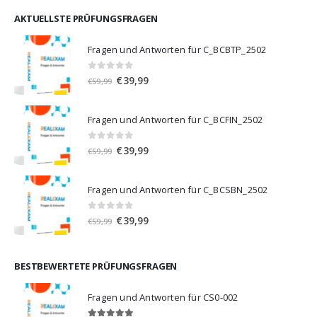
war:
ist:
€59,99
€39,99.
AKTUELLSTE PRÜFUNGSFRAGEN
Fragen und Antworten für C_BCBTP_2502
0
von 5
Ursprünglicher
Aktueller
€
39,99
€
59,99
Preis
Preis
war:
ist:
Fragen und Antworten für C_BCFIN_2502
€59,99
€39,99.
0
von 5
Ursprünglicher
Aktueller
€
39,99
€
59,99
Preis
Preis
war:
ist:
Fragen und Antworten für C_BCSBN_2502
€59,99
€39,99.
0
von 5
Ursprünglicher
Aktueller
€
39,99
€
59,99
Preis
Preis
war:
ist:
€59,99
€39,99.
BESTBEWERTETE PRÜFUNGSFRAGEN
Fragen und Antworten für CS0-002