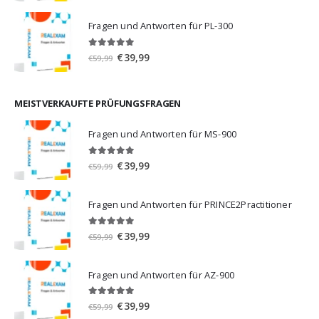
Preis
Preis
war:
ist:
Fragen und Antworten für PL-300
€59,99
€39,99.
5.00
von 5
Ursprünglicher
Aktueller
€
39,99
€
59,99
Preis
Preis
war:
ist:
€59,99
€39,99.
MEISTVERKAUFTE PRÜFUNGSFRAGEN
Fragen und Antworten für MS-900
5.00
von 5
Ursprünglicher
Aktueller
€
39,99
€
59,99
Preis
Preis
war:
ist:
Fragen und Antworten für PRINCE2Practitioner
€59,99
€39,99.
5.00
von 5
Ursprünglicher
Aktueller
€
39,99
€
59,99
Preis
Preis
war:
ist:
Fragen und Antworten für AZ-900
€59,99
€39,99.
4.86
von 5
Ursprünglicher
Aktueller
€
39,99
€
59,99