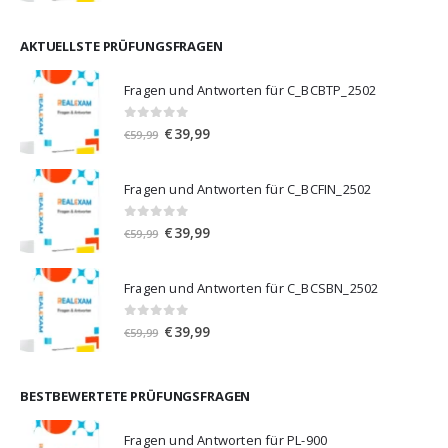
Preis
Preis
war:
ist:
€59,99
€39,99.
AKTUELLSTE PRÜFUNGSFRAGEN
Fragen und Antworten für C_BCBTP_2502
0
von 5
Ursprünglicher
Aktueller
€
39,99
€
59,99
Preis
Preis
war:
ist:
Fragen und Antworten für C_BCFIN_2502
€59,99
€39,99.
0
von 5
Ursprünglicher
Aktueller
€
39,99
€
59,99
Preis
Preis
war:
ist:
Fragen und Antworten für C_BCSBN_2502
€59,99
€39,99.
0
von 5
Ursprünglicher
Aktueller
€
39,99
€
59,99
Preis
Preis
war:
ist:
€59,99
€39,99.
BESTBEWERTETE PRÜFUNGSFRAGEN
Fragen und Antworten für PL-900