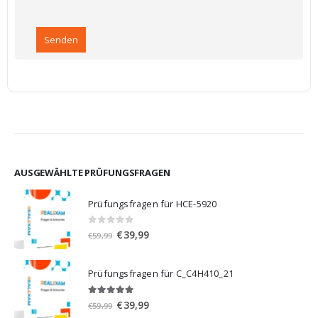
AUSGEWÄHLTE PRÜFUNGSFRAGEN
Prüfungsfragen für HCE-5920
0
von 5
Ursprünglicher
Aktueller
€
39,99
€
59,99
Preis
Preis
war:
ist:
Prüfungsfragen für C_C4H410_21
€59,99
€39,99.
5.00
von 5
Ursprünglicher
Aktueller
€
39,99
€
59,99