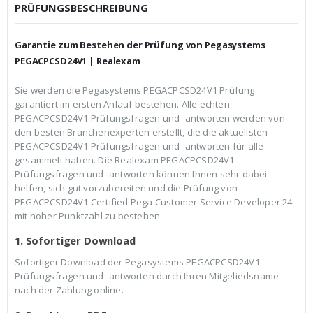
c
r
PRÜFUNGSBESCHREIBUNG
h
e
e
i
r
s
Garantie zum Bestehen der Prüfung von Pegasystems
P
i
r
s
PEGACPCSD24V1 | Realexam
e
t
i
:
Sie werden die Pegasystems PEGACPCSD24V1 Prüfung
s
€
garantiert im ersten Anlauf bestehen. Alle echten
w
3
a
9
PEGACPCSD24V1 Prüfungsfragen und -antworten werden von
r
,
den besten Branchenexperten erstellt, die die aktuellsten
:
9
PEGACPCSD24V1 Prüfungsfragen und -antworten für alle
€
9
gesammelt haben. Die Realexam PEGACPCSD24V1
5
.
9
Prüfungsfragen und -antworten können Ihnen sehr dabei
,
helfen, sich gut vorzubereiten und die Prüfung von
9
PEGACPCSD24V1 Certified Pega Customer Service Developer 24
9
mit hoher Punktzahl zu bestehen.
1. Sofortiger Download
Sofortiger Download der Pegasystems PEGACPCSD24V1
Prüfungsfragen und -antworten durch Ihren Mitgeliedsname
nach der Zahlung online.