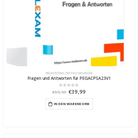
PEGASYSTEMS ZERTIFIZIERUNGEN
Fragen und Antworten für PEGACPSA23V1
U
A
€
39,99
0
von 5
€
59,99
r
k
s
t
IN DEN WARENKORB
p
u
r
e
ü
l
n
l
g
e
l
r
i
P