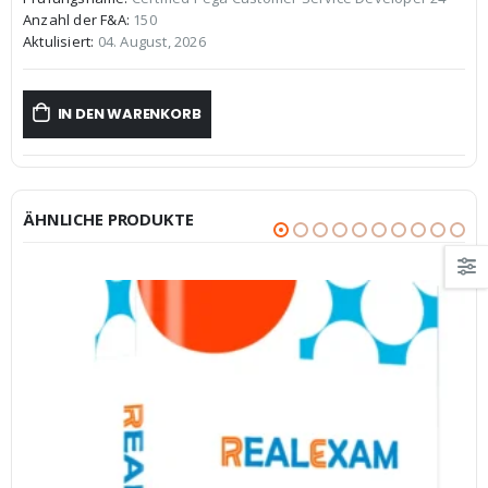
war:
ist:
Anzahl der F&A:
150
€59,99
€39,99.
Aktulisiert:
04. August, 2026
IN DEN WARENKORB
ÄHNLICHE PRODUKTE