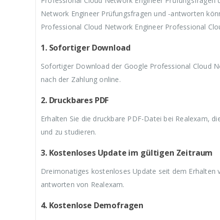
Professional Cloud Network Engineer Prüfungsfragen 
3
w
3
w
3
Network Engineer Prüfungsfragen und -antworten könne
9
a
9
a
9
,
r
,
r
,
Professional Cloud Network Engineer Professional Clo
9
:
9
:
9
9
€
9
€
9
1. Sofortiger Download
.
5
.
5
.
9
9
Sofortiger Download der Google Professional Cloud N
,
,
9
9
nach der Zahlung online.
9
9
2. Druckbares PDF
Erhalten Sie die druckbare PDF-Datei bei Realexam, d
und zu studieren.
3. Kostenloses Update im gültigen Zeitraum
Dreimonatiges kostenloses Update seit dem Erhalten 
antworten von Realexam.
4. Kostenlose Demofragen