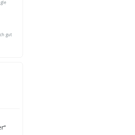
gle
ch gut
r“