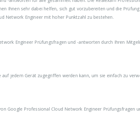
und -antworten für alle gesammelt haben. Die Realexam Profession
w
3
w
3
w
n Ihnen sehr dabei helfen, sich gut vorzubereiten und die Prüfung
a
9
a
9
a
r
,
r
,
r
ud Network Engineer mit hoher Punktzahl zu bestehen.
:
9
:
9
:
€
9
€
9
€
5
.
5
.
5
9
9
9
etwork Engineer Prüfungsfragen und -antworten durch Ihren Mitge
,
,
,
9
9
9
9
9
9
ie auf jedem Gerät zugegriffen werden kann, um sie einfach zu ver
von Google Professional Cloud Network Engineer Prüfungsfragen u