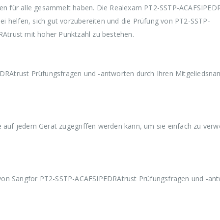
en für alle gesammelt haben. Die Realexam PT2-SSTP-ACAFSIPEDR
war:
ist:
war:
€59,99
€39,99.
€59,99
i helfen, sich gut vorzubereiten und die Prüfung von PT2-SSTP-
Atrust mit hoher Punktzahl zu bestehen.
RAtrust Prüfungsfragen und -antworten durch Ihren Mitgeliedsna
ie auf jedem Gerät zugegriffen werden kann, um sie einfach zu ver
 von Sangfor PT2-SSTP-ACAFSIPEDRAtrust Prüfungsfragen und -an