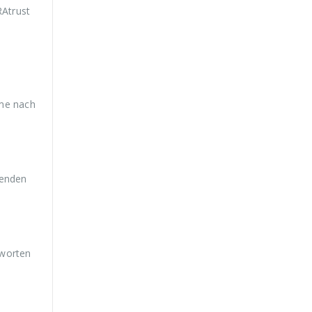
Atrust
ist:
war:
ist:
€39,99.
€59,99
€39,99.
me nach
wenden
tworten