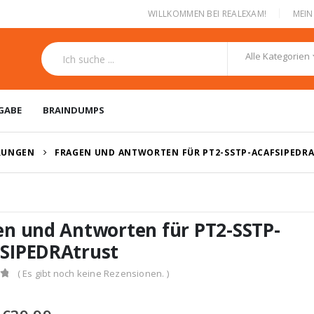
|
WILLKOMMEN BEI REALEXAM!
MEI
Alle Kategorien
GABE
BRAINDUMPS
ERUNGEN
FRAGEN UND ANTWORTEN FÜR PT2-SSTP-ACAFSIPEDR
en und Antworten für PT2-SSTP-
SIPEDRAtrust
( Es gibt noch keine Rezensionen. )