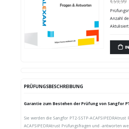
€
59,99
Prüfungs
Anzahl d
Aktulisiert
I
PRÜFUNGSBESCHREIBUNG
Garantie zum Bestehen der Prüfung von Sangfor 
Sie werden die Sangfor PT2-SSTP-ACAFSIPEDRAtrust Pr
ACAFSIPEDRAtrust Prüfungsfragen und -antworten werde