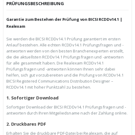
c
r
PRÜFUNGSBESCHREIBUNG
h
e
e
i
r
s
Garantie zum Bestehen der Prüfung von BICSI RCDDv14.1 |
P
i
r
s
Realexam
e
t
i
:
Sie werden die BICSI RCDDv14.1 Prüfung garantiert im ersten
s
€
Anlauf bestehen. Alle echten RCDDv14.1 Prüfungsfragen und -
w
3
a
9
antworten werden von den besten Branchenexperten erstellt,
r
,
die die aktuellsten RCDDv14.1 Prüfungsfragen und -antworten
:
9
für alle gesammelt haben. Die Realexam RCDDv14.1
€
9
Prüfungsfragen und -antworten können Ihnen sehr dabei
5
.
9
helfen, sich gut vorzubereiten und die Prüfung von RCDDv14.1
,
BICSI Registered Communications Distribution Designer –
9
RCDDv14.1 mit hoher Punktzahl zu bestehen.
9
1. Sofortiger Download
Sofortiger Download der BICSI RCDDv14.1 Prüfungsfragen und -
antworten durch Ihren Mitgeliedsname nach der Zahlung online.
2. Druckbares PDF
Erhalten Sie die druckbare PDF-Datei bei Realexam, die auf