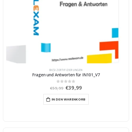
BICSI ZERTIFIZIERUNGEN
Fragen und Antworten für IN101_V7
U
A
€
39,99
0
von 5
€
59,99
r
k
s
t
IN DEN WARENKORB
p
u
r
e
ü
l
n
l
g
e
l
r
i
P