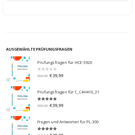
AUSGEWÄHLTE PRÜFUNGSFRAGEN
Prüfungsfragen für HCE-5920
0
von 5
Ursprünglicher
Aktueller
€
39,99
€
59,99
Preis
Preis
war:
ist:
Prüfungsfragen für C_C4H410_21
€59,99
€39,99.
5.00
von 5
Ursprünglicher
Aktueller
€
39,99
€
59,99
Preis
Preis
war:
ist:
Fragen und Antworten für PL-300
€59,99
€39,99.
5.00
von 5
Ursprünglicher
Aktueller