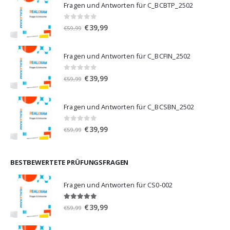
Fragen und Antworten für C_BCBTP_2502
0
von 5
Ursprünglicher
Aktueller
€
39,99
€
59,99
Preis
Preis
war:
ist:
Fragen und Antworten für C_BCFIN_2502
€59,99
€39,99.
0
von 5
Ursprünglicher
Aktueller
€
39,99
€
59,99
Preis
Preis
war:
ist:
Fragen und Antworten für C_BCSBN_2502
€59,99
€39,99.
0
von 5
Ursprünglicher
Aktueller
€
39,99
€
59,99
Preis
Preis
war:
ist:
€59,99
€39,99.
BESTBEWERTETE PRÜFUNGSFRAGEN
Fragen und Antworten für CS0-002
5.00
von 5
Ursprünglicher
Aktueller
€
39,99
€
59,99
Preis
Preis
war:
ist: