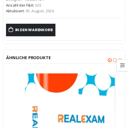
€59,99
€39,99.
Anzahl der F&A:
320
Aktulisiert:
05. August, 2026
IN DEN WARENKORB
ÄHNLICHE PRODUKTE