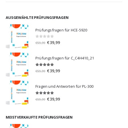
AUSGEWÄHLTE PRÜFUNGSFRAGEN
Prüfungsfragen für HCE-5920
0
von 5
Ursprünglicher
Aktueller
€
39,99
€
59,99
Preis
Preis
war:
ist:
Prüfungsfragen für C_C4H410_21
€59,99
€39,99.
5.00
von 5
Ursprünglicher
Aktueller
€
39,99
€
59,99
Preis
Preis
war:
ist:
Fragen und Antworten für PL-300
€59,99
€39,99.
5.00
von 5
Ursprünglicher
Aktueller
€
39,99
€
59,99
Preis
Preis
war:
ist:
€59,99
€39,99.
MEISTVERKAUFTE PRÜFUNGSFRAGEN