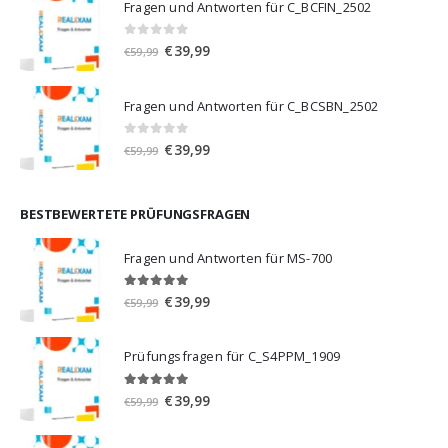
Fragen und Antworten für C_BCFIN_2502
€59,99
€39,99.
0
von 5
Ursprünglicher
Aktueller
€
39,99
€
59,99
Preis
Preis
war:
ist:
Fragen und Antworten für C_BCSBN_2502
€59,99
€39,99.
0
von 5
Ursprünglicher
Aktueller
€
39,99
€
59,99
Preis
Preis
war:
ist:
€59,99
€39,99.
BESTBEWERTETE PRÜFUNGSFRAGEN
Fragen und Antworten für MS-700
5.00
von 5
Ursprünglicher
Aktueller
€
39,99
€
59,99
Preis
Preis
war:
ist:
Prüfungsfragen für C_S4PPM_1909
€59,99
€39,99.
5.00
von 5
Ursprünglicher
Aktueller
€
39,99
€
59,99
Preis
Preis
war:
ist: