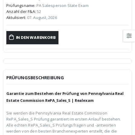
Preis
Preis
Prüfungsname:
PA Salesperson State Exam
war:
ist:
Anzahl der F&A:
52
€59,99
€39,99.
Aktulisiert:
07. August, 2026
IN DEN WARENKORB
PRÜFUNGSBESCHREIBUNG
Garantie zum Bestehen der Prüfung von Pennsylvania Real
Estate Commission RePA_Sales_S | Realexam
Sie werden die Pennsylvania Real Estate Commission
RePA_Sales_S Prüfung garantiert im ersten Anlauf bestehen.
Alle echten RePA_Sales_S Prüfungsfragen und -antworten
werden von den besten Branchenexperten erstellt, die die