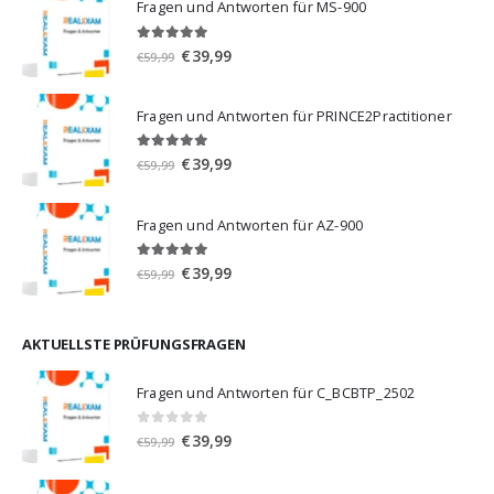
Fragen und Antworten für MS-900
5.00
von 5
Ursprünglicher
Aktueller
€
39,99
€
59,99
Preis
Preis
war:
ist:
Fragen und Antworten für PRINCE2Practitioner
€59,99
€39,99.
5.00
von 5
Ursprünglicher
Aktueller
€
39,99
€
59,99
Preis
Preis
war:
ist:
Fragen und Antworten für AZ-900
€59,99
€39,99.
4.86
von 5
Ursprünglicher
Aktueller
€
39,99
€
59,99
Preis
Preis
war:
ist:
€59,99
€39,99.
AKTUELLSTE PRÜFUNGSFRAGEN
Fragen und Antworten für C_BCBTP_2502
0
von 5
Ursprünglicher
Aktueller
€
39,99
€
59,99
Preis
Preis
war:
ist: