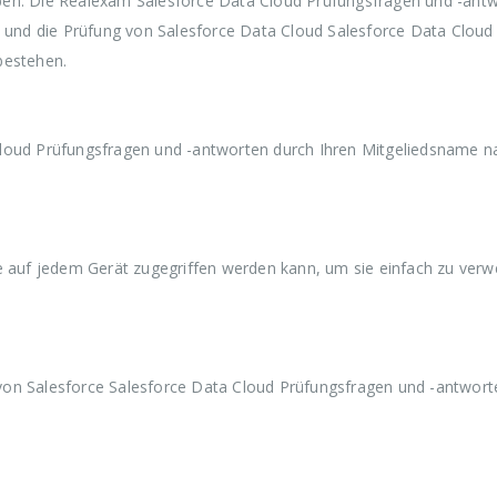
ben. Die Realexam Salesforce Data Cloud Prüfungsfragen und -ant
w
3
w
3
w
n und die Prüfung von Salesforce Data Cloud Salesforce Data Cloud
a
9
a
9
a
r
,
r
,
r
bestehen.
:
9
:
9
:
€
9
€
9
€
5
.
5
.
5
9
9
9
Cloud Prüfungsfragen und -antworten durch Ihren Mitgeliedsname n
,
,
,
9
9
9
9
9
9
ie auf jedem Gerät zugegriffen werden kann, um sie einfach zu ver
von Salesforce Salesforce Data Cloud Prüfungsfragen und -antwort