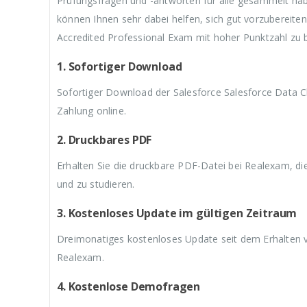
Prüfungsfragen und -antworten für alle gesammelt ha
3
w
3
w
3
können Ihnen sehr dabei helfen, sich gut vorzubereite
9
a
9
a
9
,
r
,
r
,
Accredited Professional Exam mit hoher Punktzahl zu 
9
:
9
:
9
9
€
9
€
9
1. Sofortiger Download
.
5
.
5
.
9
9
Sofortiger Download der Salesforce Salesforce Data 
,
,
9
9
Zahlung online.
9
9
2. Druckbares PDF
Erhalten Sie die druckbare PDF-Datei bei Realexam, d
und zu studieren.
3. Kostenloses Update im gültigen Zeitraum
Dreimonatiges kostenloses Update seit dem Erhalten 
Realexam.
4. Kostenlose Demofragen