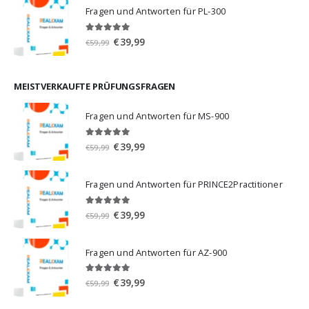
war:
ist:
Fragen und Antworten für PL-300
€59,99
€39,99.
5.00
von 5
Ursprünglicher
Aktueller
€
39,99
€
59,99
Preis
Preis
war:
ist:
€59,99
€39,99.
MEISTVERKAUFTE PRÜFUNGSFRAGEN
Fragen und Antworten für MS-900
5.00
von 5
Ursprünglicher
Aktueller
€
39,99
€
59,99
Preis
Preis
war:
ist:
Fragen und Antworten für PRINCE2Practitioner
€59,99
€39,99.
5.00
von 5
Ursprünglicher
Aktueller
€
39,99
€
59,99
Preis
Preis
war:
ist:
Fragen und Antworten für AZ-900
€59,99
€39,99.
4.86
von 5
Ursprünglicher
Aktueller
€
39,99
€
59,99
Preis
Preis