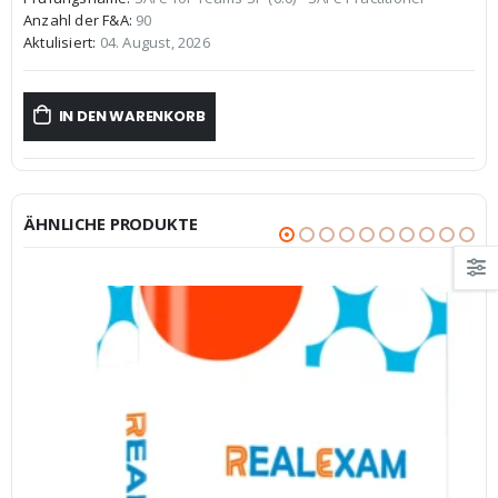
war:
ist:
Anzahl der F&A:
90
€59,99
€39,99.
Aktulisiert:
04. August, 2026
IN DEN WARENKORB
ÄHNLICHE PRODUKTE