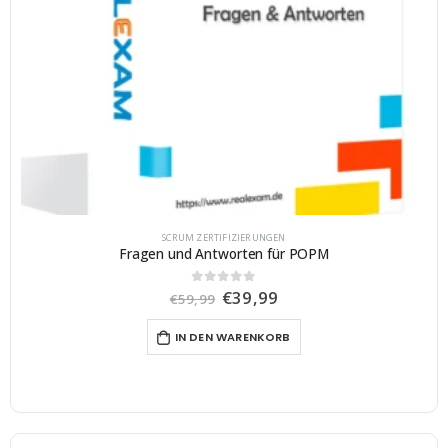
SCRUM ZERTIFIZIERUNGEN
Fragen und Antworten für POPM
U
A
€
39,99
0
von 5
€
59,99
r
k
s
t
IN DEN WARENKORB
p
u
r
e
ü
l
n
l
g
e
l
r
i
P