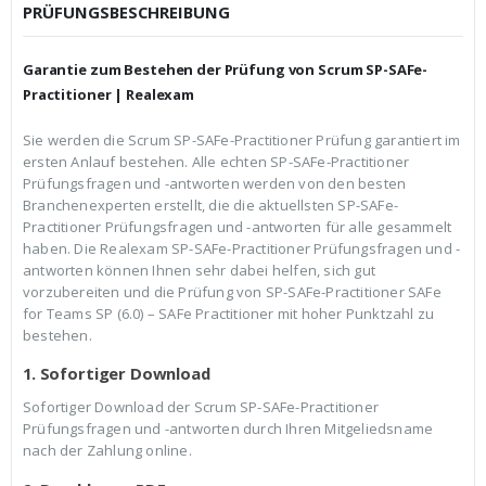
c
r
PRÜFUNGSBESCHREIBUNG
h
e
e
i
r
s
Garantie zum Bestehen der Prüfung von Scrum SP-SAFe-
P
i
r
s
Practitioner | Realexam
e
t
i
:
Sie werden die Scrum SP-SAFe-Practitioner Prüfung garantiert im
s
€
ersten Anlauf bestehen. Alle echten SP-SAFe-Practitioner
w
3
a
9
Prüfungsfragen und -antworten werden von den besten
r
,
Branchenexperten erstellt, die die aktuellsten SP-SAFe-
:
9
Practitioner Prüfungsfragen und -antworten für alle gesammelt
€
9
haben. Die Realexam SP-SAFe-Practitioner Prüfungsfragen und -
5
.
9
antworten können Ihnen sehr dabei helfen, sich gut
,
vorzubereiten und die Prüfung von SP-SAFe-Practitioner SAFe
9
for Teams SP (6.0) – SAFe Practitioner mit hoher Punktzahl zu
9
bestehen.
1. Sofortiger Download
Sofortiger Download der Scrum SP-SAFe-Practitioner
Prüfungsfragen und -antworten durch Ihren Mitgeliedsname
nach der Zahlung online.