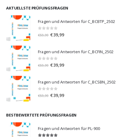
war:
ist:
€59,99
€39,99.
AKTUELLSTE PRÜFUNGSFRAGEN
Fragen und Antworten für C_BCBTP_2502
0
von 5
Ursprünglicher
Aktueller
€
39,99
€
59,99
Preis
Preis
war:
ist:
Fragen und Antworten für C_BCFIN_2502
€59,99
€39,99.
0
von 5
Ursprünglicher
Aktueller
€
39,99
€
59,99
Preis
Preis
war:
ist:
Fragen und Antworten für C_BCSBN_2502
€59,99
€39,99.
0
von 5
Ursprünglicher
Aktueller
€
39,99
€
59,99
Preis
Preis
war:
ist:
€59,99
€39,99.
BESTBEWERTETE PRÜFUNGSFRAGEN
Fragen und Antworten für PL-900