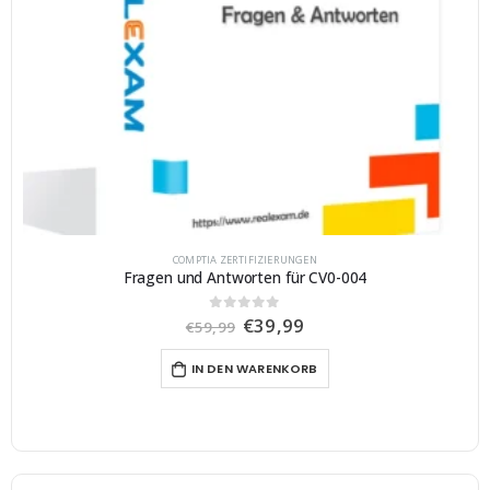
COMPTIA ZERTIFIZIERUNGEN
Fragen und Antworten für CV0-004
U
A
€
39,99
0
von 5
€
59,99
r
k
s
t
IN DEN WARENKORB
p
u
r
e
ü
l
n
l
g
e
l
r
i
P