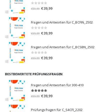
0
von 5
Ursprünglicher
Aktueller
€
39,99
€
59,99
Preis
Preis
war:
ist:
Fragen und Antworten für C_BCFIN_2502
€59,99
€39,99.
0
von 5
Ursprünglicher
Aktueller
€
39,99
€
59,99
Preis
Preis
war:
ist:
Fragen und Antworten für C_BCSBN_2502
€59,99
€39,99.
0
von 5
Ursprünglicher
Aktueller
€
39,99
€
59,99
Preis
Preis
war:
ist:
€59,99
€39,99.
BESTBEWERTETE PRÜFUNGSFRAGEN
Fragen und Antworten für 300-410
5.00
von 5
Ursprünglicher
Aktueller
€
39,99
€
59,99
Preis
Preis
war:
ist:
Prüfungsfragen für C_S4CFI_2202
€59,99
€39,99.