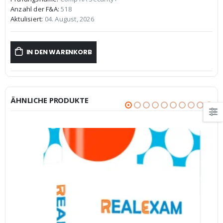
war:
ist:
Anzahl der F&A:
518
€59,99
€39,99.
Aktulisiert:
04. August, 2026
IN DEN WARENKORB
ÄHNLICHE PRODUKTE