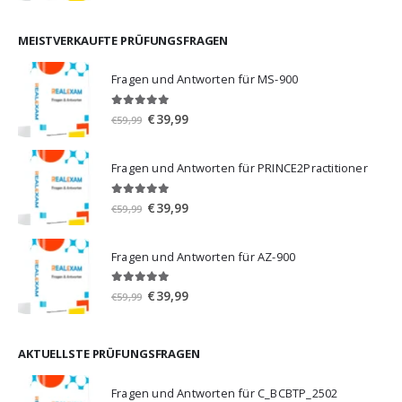
war:
ist:
€59,99
€39,99.
MEISTVERKAUFTE PRÜFUNGSFRAGEN
Fragen und Antworten für MS-900
5.00
von 5
Ursprünglicher
Aktueller
€
39,99
€
59,99
Preis
Preis
war:
ist:
Fragen und Antworten für PRINCE2Practitioner
€59,99
€39,99.
5.00
von 5
Ursprünglicher
Aktueller
€
39,99
€
59,99
Preis
Preis
war:
ist:
Fragen und Antworten für AZ-900
€59,99
€39,99.
4.86
von 5
Ursprünglicher
Aktueller
€
39,99
€
59,99
Preis
Preis
war:
ist:
€59,99
€39,99.
AKTUELLSTE PRÜFUNGSFRAGEN
Fragen und Antworten für C_BCBTP_2502