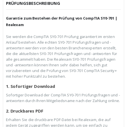
c
r
PRÜFUNGSBESCHREIBUNG
h
e
e
i
r
s
Garantie zum Bestehen der Prüfung von CompTIA SY0-701 |
P
i
r
s
Realexam
e
t
i
:
Sie werden die CompTIA SY0-701 Prüfung garantiert im ersten
s
€
Anlauf bestehen. Alle echten SY0-701 Prüfungsfragen und -
w
3
a
9
antworten werden von den besten Branchenexperten erstellt,
r
,
die die aktuellsten SY0-701 Prüfungsfragen und -antworten für
:
9
alle gesammelt haben. Die Realexam SY0-701 Prüfungsfragen
€
9
und -antworten können Ihnen sehr dabei helfen, sich gut
5
.
9
vorzubereiten und die Prüfung von SY0-701 CompTIA Security+
,
mit hoher Punktzahl zu bestehen.
9
9
1. Sofortiger Download
Sofortiger Download der CompTIA SY0-701 Prüfungsfragen und -
antworten durch Ihren Mitgeliedsname nach der Zahlung online.
2. Druckbares PDF
Erhalten Sie die druckbare PDF-Datei bei Realexam, die auf
jedem Gerät zugegriffen werden kann, um sie einfach zu