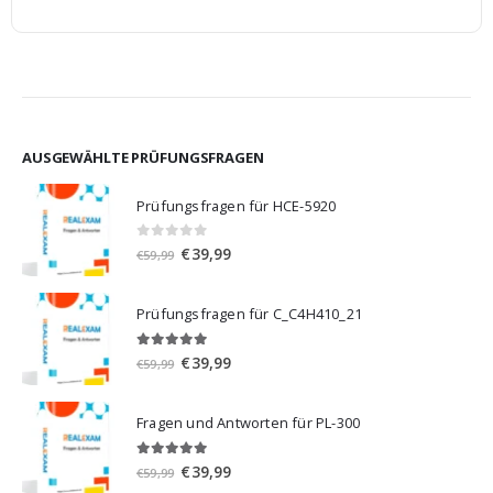
AUSGEWÄHLTE PRÜFUNGSFRAGEN
Prüfungsfragen für HCE-5920
0
von 5
Ursprünglicher
Aktueller
€
39,99
€
59,99
Preis
Preis
war:
ist:
Prüfungsfragen für C_C4H410_21
€59,99
€39,99.
5.00
von 5
Ursprünglicher
Aktueller
€
39,99
€
59,99
Preis
Preis
war:
ist:
Fragen und Antworten für PL-300
€59,99
€39,99.
5.00
von 5
Ursprünglicher
Aktueller
€
39,99
€
59,99
Preis
Preis