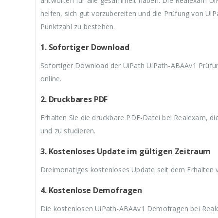
antworten für alle gesammelt haben. Die Realexam U
3
w
3
w
3
helfen, sich gut vorzubereiten und die Prüfung von U
9
a
9
a
9
,
r
,
r
,
Punktzahl zu bestehen.
9
:
9
:
9
9
€
9
€
9
1. Sofortiger Download
.
5
.
5
.
9
9
Sofortiger Download der UiPath UiPath-ABAAv1 Prüfun
,
,
9
9
online.
9
9
2. Druckbares PDF
Erhalten Sie die druckbare PDF-Datei bei Realexam, d
und zu studieren.
3. Kostenloses Update im gültigen Zeitraum
Dreimonatiges kostenloses Update seit dem Erhalten
4. Kostenlose Demofragen
Die kostenlosen UiPath-ABAAv1 Demofragen bei Realex