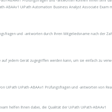
iPath-ABAAv1 Prüfungsfragen und -antworten können Ihnen sehr da
w
3
w
3
w
iPath-ABAAv1 UiPath Automation Business Analyst Associate Exam m
a
9
a
9
a
r
,
r
,
r
:
9
:
9
:
€
9
€
9
€
5
.
5
.
5
9
9
9
gsfragen und -antworten durch Ihren Mitgeliedsname nach der Za
,
,
,
9
9
9
9
9
9
ie auf jedem Gerät zugegriffen werden kann, um sie einfach zu ver
 von UiPath UiPath-ABAAv1 Prüfungsfragen und -antworten von Rea
am helfen Ihnen dabei, die Qualität der UiPath UiPath-ABAAv1