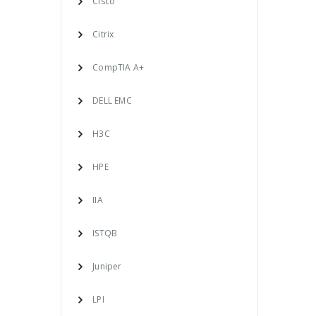
Cisco
Citrix
CompTIA A+
DELL EMC
H3C
HPE
IIA
ISTQB
Juniper
LPI