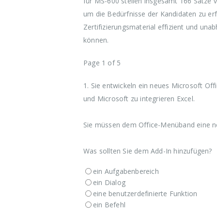
für MS-600 stellen insgesamt 166 Sätze 
um die Bedürfnisse der Kandidaten zu erf
Zertifizierungsmaterial effizient und una
können.
Page 1 of 5
1.
Sie entwickeln ein neues Microsoft Of
und Microsoft zu integrieren Excel.
Sie müssen dem Office-Menüband eine ne
Was sollten Sie dem Add-In hinzufügen?
ein Aufgabenbereich
ein Dialog
eine benutzerdefinierte Funktion
ein Befehl