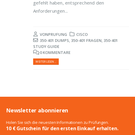
gefehlt haben, entsprechend den
Anforderungen...
VON
PRUFUNG
CISCO
350-401 DUMPS
,
350-401 FRAGEN
,
350-401
STUDY GUIDE
0 KOMMENTARE
WEITERLESEN...
Newsletter abonnieren
Holen Sie sich die neuesten Informationen zu Prüfungen.
10 € Gutschein für den ersten Einkauf erhalten.