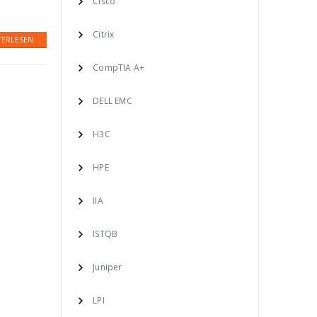
Cisco
Citrix
TERLESEN...
CompTIA A+
DELL EMC
H3C
HPE
IIA
ISTQB
Juniper
LPI