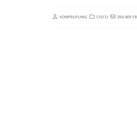
VON
PRUFUNG
CISCO
350-801 F