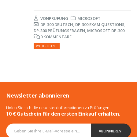
VON
PRUFUNG
MICROSOFT
DP-300 DEUTSCH
,
DP-300 EXAM QUESTIONS
,
DP-300 PRÜFUNGSFRAGEN
,
MICROSOFT DP-300
0 KOMMENTARE
WEITERLESEN...
Newsletter abonnieren
Holen Sie sich die neuesten Informationen zu Prüfungen.
10 € Gutschein für den ersten Einkauf erhalten.