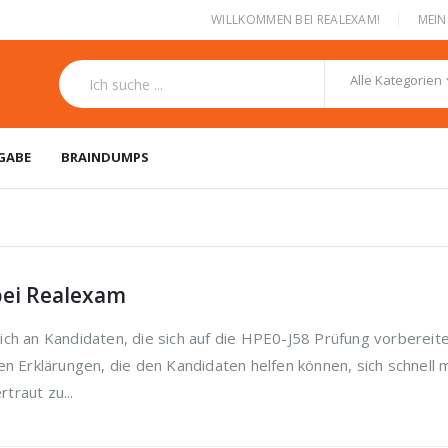
|
WILLKOMMEN BEI REALEXAM!
MEI
Alle Kategorien
GABE
BRAINDUMPS
bei Realexam
ich an Kandidaten, die sich auf die HPE0-J58 Prüfung vorbereite
en Erklärungen, die den Kandidaten helfen können, sich schnell 
traut zu...