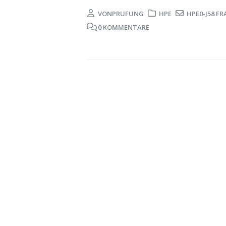
VON
PRUFUNG
HPE
HPE0-J58 F
0 KOMMENTARE