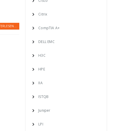
Cisco
Citrix
TERLESEN...
CompTIA A+
DELL EMC
H3C
HPE
IIA
ISTQB
Juniper
LPI