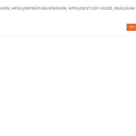
RAGEN
,
HPE0-J58 PRÜFUNGSFRAGEN
,
HPE0-J58 STUDY GUIDE
,
REALEXAM
WEI