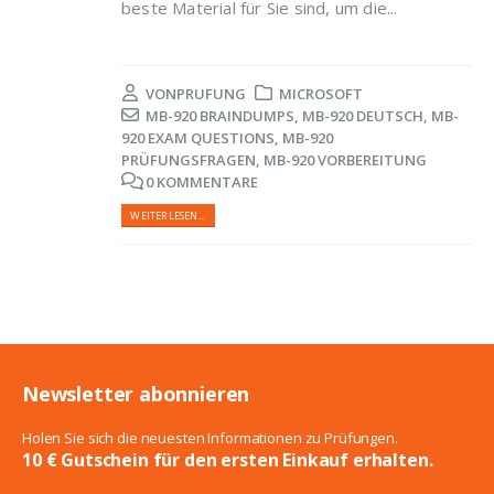
beste Material für Sie sind, um die...
VON
PRUFUNG
MICROSOFT
MB-920 BRAINDUMPS
,
MB-920 DEUTSCH
,
MB-
920 EXAM QUESTIONS
,
MB-920
PRÜFUNGSFRAGEN
,
MB-920 VORBEREITUNG
0 KOMMENTARE
WEITERLESEN...
Newsletter abonnieren
Holen Sie sich die neuesten Informationen zu Prüfungen.
10 € Gutschein für den ersten Einkauf erhalten.