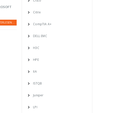
Cisco
CROSOFT
Citrix
TERLESEN...
CompTIA A+
DELL EMC
H3C
HPE
IIA
ISTQB
Juniper
LPI