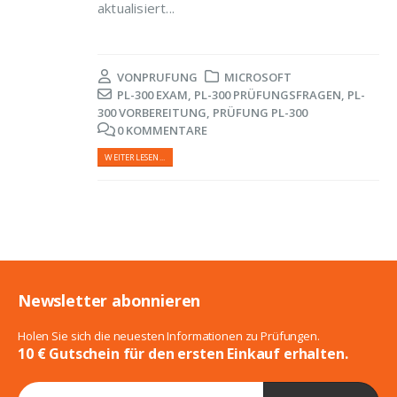
aktualisiert...
VON
PRUFUNG
MICROSOFT
PL-300 EXAM
,
PL-300 PRÜFUNGSFRAGEN
,
PL-
300 VORBEREITUNG
,
PRÜFUNG PL-300
0 KOMMENTARE
WEITERLESEN...
Newsletter abonnieren
Holen Sie sich die neuesten Informationen zu Prüfungen.
10 € Gutschein für den ersten Einkauf erhalten.